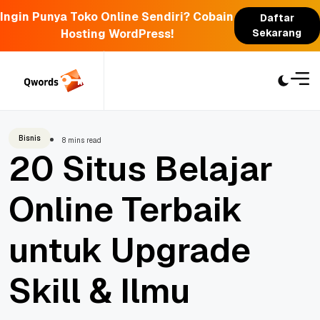
Ingin Punya Toko Online Sendiri? Cobain
Daftar
Hosting WordPress!
Sekarang
Skip
to
content
Bisnis
8 mins read
20 Situs Belajar
Online Terbaik
untuk Upgrade
Skill & Ilmu