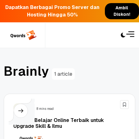
Dapatkan Berbagai Promo Server dan
Ambil
Hosting Hingga 50%
Diskon!
Skip
to
content
B
r
a
i
n
l
y
1 article
Bisnis
8 mins read
20 Situs Belajar Online Terbaik untuk
Upgrade Skill & Ilmu