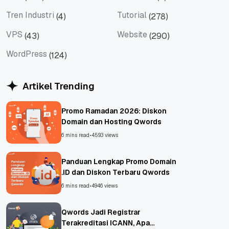
Tips
Titan Mail
Tren Industri
Tutorial
(4)
(278)
Tren Industri
Tutorial
VPS
Website
(43)
(290)
VPS
Website
WordPress
(124)
WordPress
Artikel Trending
Promo Ramadan 2026: Diskon
Domain dan Hosting Qwords
6 mins read
•
4593 views
Panduan Lengkap Promo Domain
.ID dan Diskon Terbaru Qwords
6 mins read
•
4946 views
Qwords Jadi Registrar
Terakreditasi ICANN, Apa