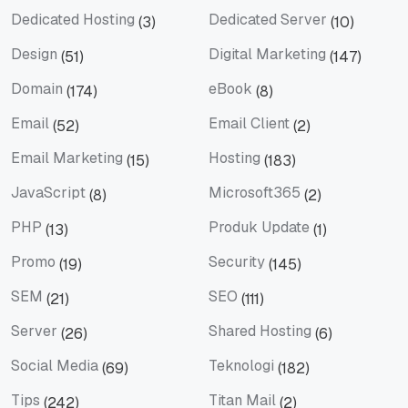
Dedicated Hosting
Dedicated Server
(3)
(10)
Dedicated Hosting
Dedicated Server
Design
Digital Marketing
(51)
(147)
Design
Digital Marketing
Domain
eBook
(174)
(8)
Domain
eBook
Email
Email Client
(52)
(2)
Email
Email Client
Email Marketing
Hosting
(15)
(183)
Email Marketing
Hosting
JavaScript
Microsoft365
(8)
(2)
JavaScript
Microsoft365
PHP
Produk Update
(13)
(1)
PHP
Produk Update
Promo
Security
(19)
(145)
Promo
Security
SEM
SEO
(21)
(111)
SEM
SEO
Server
Shared Hosting
(26)
(6)
Server
Shared Hosting
Social Media
Teknologi
(69)
(182)
Social Media
Teknologi
Tips
Titan Mail
(242)
(2)