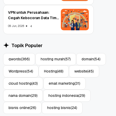
VPN untuk Perusahaan:
Cegah Kebocoran Data Tim
WFA!
09 Jun, 2026
4
Topik Populer
qwords
(366)
hosting murah
(57)
domain
(54)
Wordpress
(54)
Hosting
(48)
website
(45)
cloud hosting
(43)
email marketing
(31)
nama domain
(29)
hosting indonesia
(29)
bisnis online
(26)
hosting bisnis
(24)