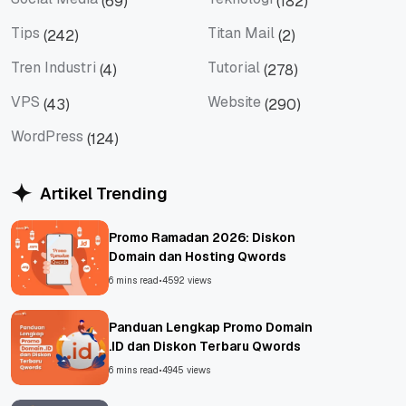
(69)
(182)
Social Media
Teknologi
Tips
Titan Mail
(242)
(2)
Tips
Titan Mail
Tren Industri
Tutorial
(4)
(278)
Tren Industri
Tutorial
VPS
Website
(43)
(290)
VPS
Website
WordPress
(124)
WordPress
Artikel Trending
Promo Ramadan 2026: Diskon
Domain dan Hosting Qwords
6 mins read
•
4592 views
Panduan Lengkap Promo Domain
.ID dan Diskon Terbaru Qwords
6 mins read
•
4945 views