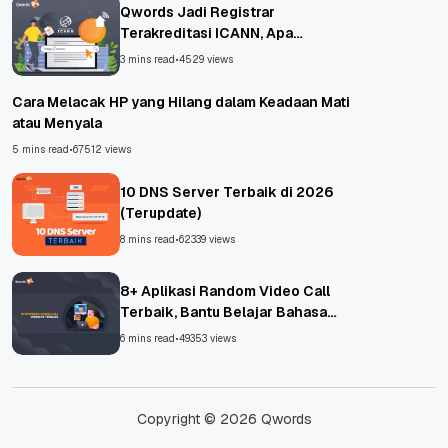
Qwords Jadi Registrar
Terakreditasi ICANN, Apa
Untungnya?
3 mins read
•
4529 views
Cara Melacak HP yang Hilang dalam Keadaan Mati
atau Menyala
5 mins read
•
67512 views
10 DNS Server Terbaik di 2026
(Terupdate)
8 mins read
•
62339 views
8+ Aplikasi Random Video Call
Terbaik, Bantu Belajar Bahasa
Asing!
6 mins read
•
49353 views
Copyright © 2026 Qwords