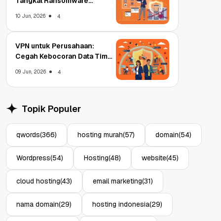
Tangkal Ransomware
Enterprise
10 Jun, 2026
4
VPN untuk Perusahaan:
Cegah Kebocoran Data Tim
WFA!
09 Jun, 2026
4
Topik Populer
qwords
(366)
hosting murah
(57)
domain
(54)
Wordpress
(54)
Hosting
(48)
website
(45)
cloud hosting
(43)
email marketing
(31)
nama domain
(29)
hosting indonesia
(29)