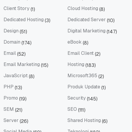
Berita
Bisnis
Client Story
Cloud Hosting
(1)
(8)
Client Story
Cloud Hosting
Dedicated Hosting
Dedicated Server
(3)
(10)
Dedicated Hosting
Dedicated Server
Design
Digital Marketing
(51)
(147)
Design
Digital Marketing
Domain
eBook
(174)
(8)
Domain
eBook
Email
Email Client
(52)
(2)
Email
Email Client
Email Marketing
Hosting
(15)
(183)
Email Marketing
Hosting
JavaScript
Microsoft365
(8)
(2)
JavaScript
Microsoft365
PHP
Produk Update
(13)
(1)
PHP
Produk Update
Promo
Security
(19)
(145)
Promo
Security
SEM
SEO
(21)
(111)
SEM
SEO
Server
Shared Hosting
(26)
(6)
Server
Shared Hosting
Social Media
Teknologi