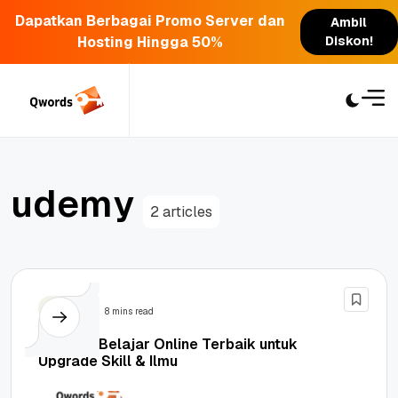
Dapatkan Berbagai Promo Server dan
Ambil
Hosting Hingga 50%
Diskon!
Skip
to
content
u
d
e
m
y
2 articles
Bisnis
8 mins read
20 Situs Belajar Online Terbaik untuk
Upgrade Skill & Ilmu