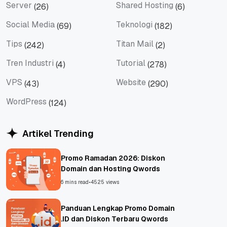
Server
Shared Hosting
(26)
(6)
Server
Shared Hosting
Social Media
Teknologi
(69)
(182)
Social Media
Teknologi
Tips
Titan Mail
(242)
(2)
Tips
Titan Mail
Tren Industri
Tutorial
(4)
(278)
Tren Industri
Tutorial
VPS
Website
(43)
(290)
VPS
Website
WordPress
(124)
WordPress
Artikel Trending
Promo Ramadan 2026: Diskon
Domain dan Hosting Qwords
6 mins read
•
4525 views
Panduan Lengkap Promo Domain
.ID dan Diskon Terbaru Qwords