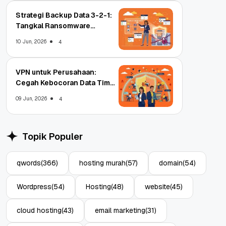
Strategi Backup Data 3-2-1:
Tangkal Ransomware
Enterprise
10 Jun, 2026
4
VPN untuk Perusahaan:
Cegah Kebocoran Data Tim
WFA!
09 Jun, 2026
4
Topik Populer
qwords
(366)
hosting murah
(57)
domain
(54)
Wordpress
(54)
Hosting
(48)
website
(45)
cloud hosting
(43)
email marketing
(31)