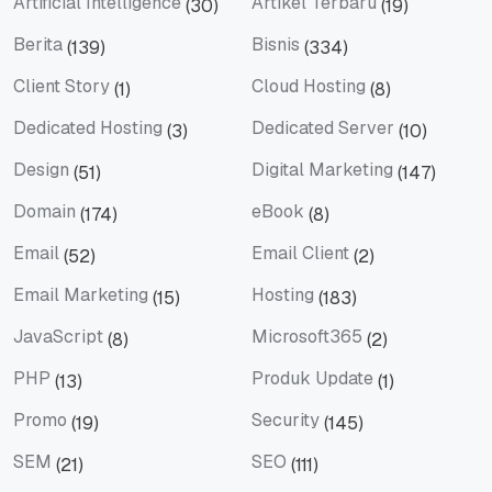
Artificial Intelligence
Artikel Terbaru
(30)
(19)
Artificial Intelligence
Artikel Terbaru
Berita
Bisnis
(139)
(334)
Berita
Bisnis
Client Story
Cloud Hosting
(1)
(8)
Client Story
Cloud Hosting
Dedicated Hosting
Dedicated Server
(3)
(10)
Dedicated Hosting
Dedicated Server
Design
Digital Marketing
(51)
(147)
Design
Digital Marketing
Domain
eBook
(174)
(8)
Domain
eBook
Email
Email Client
(52)
(2)
Email
Email Client
Email Marketing
Hosting
(15)
(183)
Email Marketing
Hosting
JavaScript
Microsoft365
(8)
(2)
JavaScript
Microsoft365
PHP
Produk Update
(13)
(1)
PHP
Produk Update
Promo
Security
(19)
(145)
Promo
Security
SEM
SEO
(21)
(111)
SEM
SEO