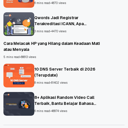
6 mins read
•
4870 views
Qwords Jadi Registrar
Terakreditasi ICANN, Apa
Untungnya?
3 mins read
•
4470 views
Cara Melacak HP yang Hilang dalam Keadaan Mati
atau Menyala
5 mins read
•
66613 views
10 DNS Server Terbaik di 2026
(Terupdate)
8 mins read
•
61402 views
8+ Aplikasi Random Video Call
Terbaik, Bantu Belajar Bahasa
Asing!
6 mins read
•
48974 views