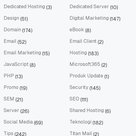
Dedicated Hosting
Dedicated Server
(3)
(10)
Dedicated Hosting
Dedicated Server
Design
Digital Marketing
(51)
(147)
Design
Digital Marketing
Domain
eBook
(174)
(8)
Domain
eBook
Email
Email Client
(52)
(2)
Email
Email Client
Email Marketing
Hosting
(15)
(183)
Email Marketing
Hosting
JavaScript
Microsoft365
(8)
(2)
JavaScript
Microsoft365
PHP
Produk Update
(13)
(1)
PHP
Produk Update
Promo
Security
(19)
(145)
Promo
Security
SEM
SEO
(21)
(111)
SEM
SEO
Server
Shared Hosting
(26)
(6)
Server
Shared Hosting
Social Media
Teknologi
(69)
(182)
Social Media
Teknologi
Tips
Titan Mail
(242)
(2)