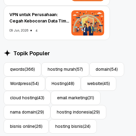
VPN untuk Perusahaan:
Cegah Kebocoran Data Tim
WFA!
09 Jun, 2026
4
Topik Populer
qwords
(366)
hosting murah
(57)
domain
(54)
Wordpress
(54)
Hosting
(48)
website
(45)
cloud hosting
(43)
email marketing
(31)
nama domain
(29)
hosting indonesia
(29)
bisnis online
(26)
hosting bisnis
(24)