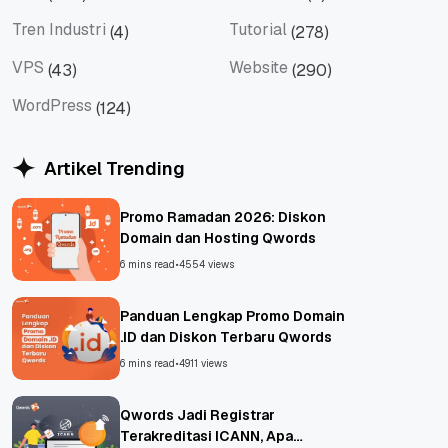
Tips
Titan Mail
Tren Industri
Tutorial
(4)
(278)
Tren Industri
Tutorial
VPS
Website
(43)
(290)
VPS
Website
WordPress
(124)
WordPress
Artikel Trending
Promo Ramadan 2026: Diskon
Domain dan Hosting Qwords
6 mins read
•
4554 views
Panduan Lengkap Promo Domain
.ID dan Diskon Terbaru Qwords
6 mins read
•
4911 views
Qwords Jadi Registrar
Terakreditasi ICANN, Apa