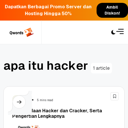
Dapatkan Berbagai Promo Server dan
Ambil
Hosting Hingga 50%
Diskon!
Skip
to
content
a
p
a
i
t
u
h
a
c
k
e
r
1 article
Security
5 mins read
5 Perbedaan Hacker dan Cracker, Serta
Pengertian Lengkapnya