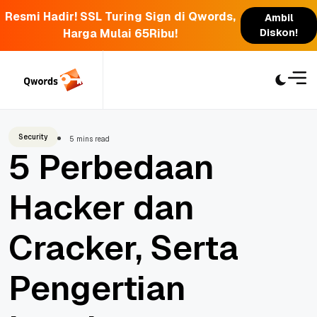
Resmi Hadir! SSL Turing Sign di Qwords,
Ambil
Harga Mulai 65Ribu!
Diskon!
Skip
to
content
Security
5 mins read
5 Perbedaan
Hacker dan
Cracker, Serta
Pengertian