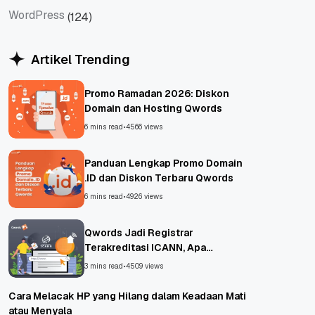
WordPress
(124)
WordPress
Artikel Trending
Promo Ramadan 2026: Diskon
Domain dan Hosting Qwords
6 mins read
•
4566 views
Panduan Lengkap Promo Domain
.ID dan Diskon Terbaru Qwords
6 mins read
•
4926 views
Qwords Jadi Registrar
Terakreditasi ICANN, Apa
Untungnya?
3 mins read
•
4509 views
Cara Melacak HP yang Hilang dalam Keadaan Mati
atau Menyala