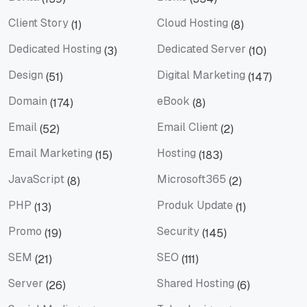
Berita
Bisnis
Client Story
Cloud Hosting
(1)
(8)
Client Story
Cloud Hosting
Dedicated Hosting
Dedicated Server
(3)
(10)
Dedicated Hosting
Dedicated Server
Design
Digital Marketing
(51)
(147)
Design
Digital Marketing
Domain
eBook
(174)
(8)
Domain
eBook
Email
Email Client
(52)
(2)
Email
Email Client
Email Marketing
Hosting
(15)
(183)
Email Marketing
Hosting
JavaScript
Microsoft365
(8)
(2)
JavaScript
Microsoft365
PHP
Produk Update
(13)
(1)
PHP
Produk Update
Promo
Security
(19)
(145)
Promo
Security
SEM
SEO
(21)
(111)
SEM
SEO
Server
Shared Hosting
(26)
(6)
Server
Shared Hosting