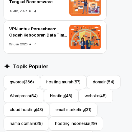
Tangkal Ransomware
Enterprise
10 Jun, 2026
4
VPN untuk Perusahaan:
Cegah Kebocoran Data Tim
WFA!
09 Jun, 2026
4
Topik Populer
qwords
(366)
hosting murah
(57)
domain
(54)
Wordpress
(54)
Hosting
(48)
website
(45)
cloud hosting
(43)
email marketing
(31)
nama domain
(29)
hosting indonesia
(29)