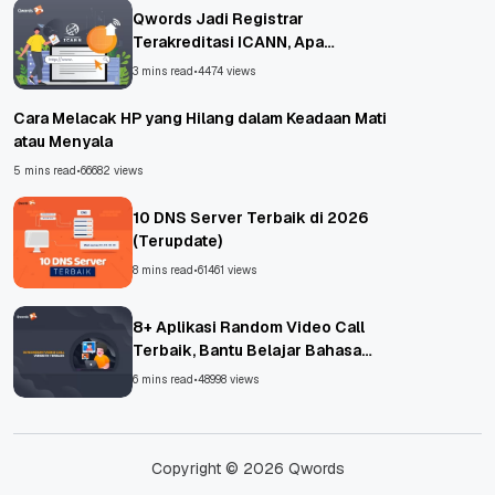
Qwords Jadi Registrar
Terakreditasi ICANN, Apa
Untungnya?
3 mins read
•
4474 views
Cara Melacak HP yang Hilang dalam Keadaan Mati
atau Menyala
5 mins read
•
66682 views
10 DNS Server Terbaik di 2026
(Terupdate)
8 mins read
•
61461 views
8+ Aplikasi Random Video Call
Terbaik, Bantu Belajar Bahasa
Asing!
6 mins read
•
48998 views
Copyright © 2026 Qwords