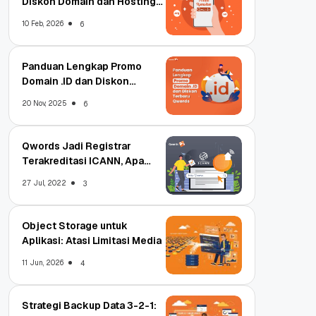
Diskon Domain dan Hosting
Qwords
10 Feb, 2026
6
Panduan Lengkap Promo
Domain .ID dan Diskon
Terbaru
20 Nov, 2025
6
Qwords Jadi Registrar
Terakreditasi ICANN, Apa
Untungnya?
27 Jul, 2022
3
Object Storage untuk
Aplikasi: Atasi Limitasi Media
11 Jun, 2026
4
Strategi Backup Data 3-2-1: