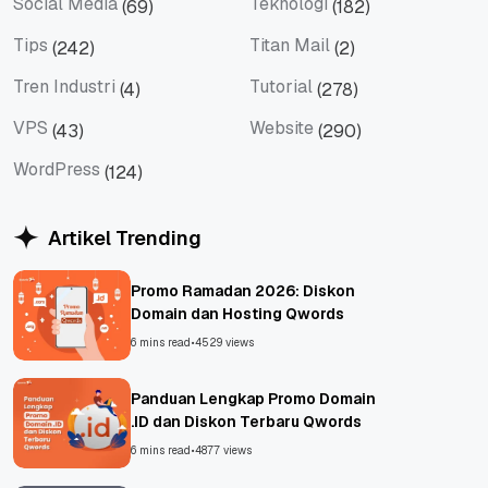
Social Media
Teknologi
(69)
(182)
Social Media
Teknologi
Tips
Titan Mail
(242)
(2)
Tips
Titan Mail
Tren Industri
Tutorial
(4)
(278)
Tren Industri
Tutorial
VPS
Website
(43)
(290)
VPS
Website
WordPress
(124)
WordPress
Artikel Trending
Promo Ramadan 2026: Diskon
Domain dan Hosting Qwords
6 mins read
•
4529 views
Panduan Lengkap Promo Domain
.ID dan Diskon Terbaru Qwords
6 mins read
•
4877 views