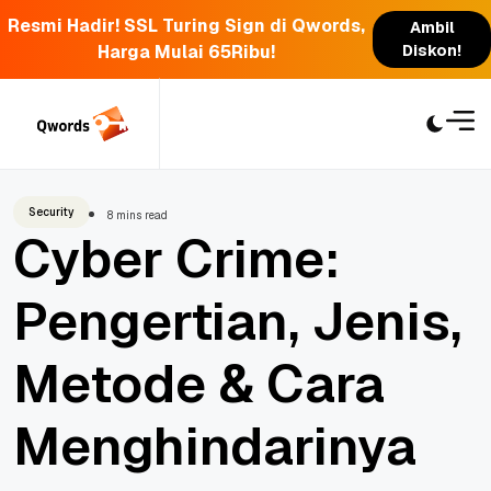
Resmi Hadir! SSL Turing Sign di Qwords,
Ambil
Harga Mulai 65Ribu!
Diskon!
Skip
to
content
Security
8 mins read
Cyber Crime:
Pengertian, Jenis,
Metode & Cara
Menghindarinya