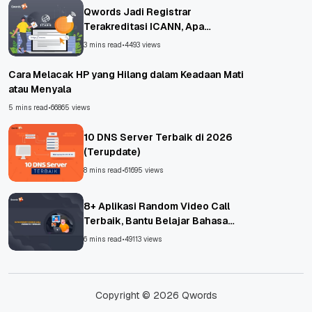
Qwords Jadi Registrar
Terakreditasi ICANN, Apa
Untungnya?
3 mins read
•
4493 views
Cara Melacak HP yang Hilang dalam Keadaan Mati
atau Menyala
5 mins read
•
66865 views
10 DNS Server Terbaik di 2026
(Terupdate)
8 mins read
•
61695 views
8+ Aplikasi Random Video Call
Terbaik, Bantu Belajar Bahasa
Asing!
6 mins read
•
49113 views
Copyright © 2026 Qwords