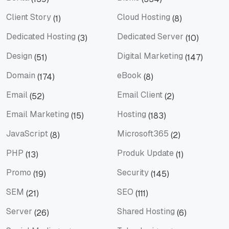
Berita
Bisnis
Client Story
Cloud Hosting
(1)
(8)
Client Story
Cloud Hosting
Dedicated Hosting
Dedicated Server
(3)
(10)
Dedicated Hosting
Dedicated Server
Design
Digital Marketing
(51)
(147)
Design
Digital Marketing
Domain
eBook
(174)
(8)
Domain
eBook
Email
Email Client
(52)
(2)
Email
Email Client
Email Marketing
Hosting
(15)
(183)
Email Marketing
Hosting
JavaScript
Microsoft365
(8)
(2)
JavaScript
Microsoft365
PHP
Produk Update
(13)
(1)
PHP
Produk Update
Promo
Security
(19)
(145)
Promo
Security
SEM
SEO
(21)
(111)
SEM
SEO
Server
Shared Hosting
(26)
(6)
Server
Shared Hosting