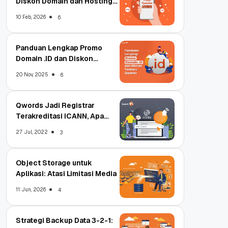
Diskon Domain dan Hosting
Qwords
10 Feb, 2026
6
Panduan Lengkap Promo
Domain .ID dan Diskon
Terbaru
20 Nov, 2025
6
Qwords Jadi Registrar
Terakreditasi ICANN, Apa
Untungnya?
27 Jul, 2022
3
Object Storage untuk
Aplikasi: Atasi Limitasi Media
11 Jun, 2026
4
Strategi Backup Data 3-2-1: