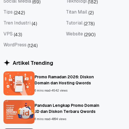
Social Media
Teknologi
(69)
(182)
Social Media
Teknologi
Tips
Titan Mail
(242)
(2)
Tips
Titan Mail
Tren Industri
Tutorial
(4)
(278)
Tren Industri
Tutorial
VPS
Website
(43)
(290)
VPS
Website
WordPress
(124)
WordPress
Artikel Trending
Promo Ramadan 2026: Diskon
Domain dan Hosting Qwords
6 mins read
•
4542 views
Panduan Lengkap Promo Domain
.ID dan Diskon Terbaru Qwords
6 mins read
•
4894 views