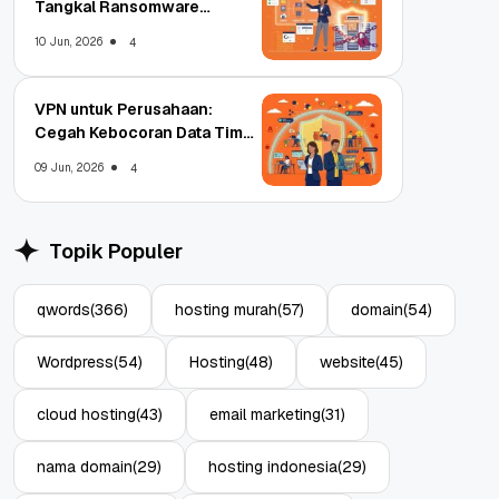
Tangkal Ransomware
Enterprise
10 Jun, 2026
4
VPN untuk Perusahaan:
Cegah Kebocoran Data Tim
WFA!
09 Jun, 2026
4
Topik Populer
qwords
(366)
hosting murah
(57)
domain
(54)
Wordpress
(54)
Hosting
(48)
website
(45)
cloud hosting
(43)
email marketing
(31)
nama domain
(29)
hosting indonesia
(29)