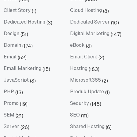
Berita
Bisnis
Client Story
Cloud Hosting
(1)
(8)
Client Story
Cloud Hosting
Dedicated Hosting
Dedicated Server
(3)
(10)
Dedicated Hosting
Dedicated Server
Design
Digital Marketing
(51)
(147)
Design
Digital Marketing
Domain
eBook
(174)
(8)
Domain
eBook
Email
Email Client
(52)
(2)
Email
Email Client
Email Marketing
Hosting
(15)
(183)
Email Marketing
Hosting
JavaScript
Microsoft365
(8)
(2)
JavaScript
Microsoft365
PHP
Produk Update
(13)
(1)
PHP
Produk Update
Promo
Security
(19)
(145)
Promo
Security
SEM
SEO
(21)
(111)
SEM
SEO
Server
Shared Hosting
(26)
(6)
Server
Shared Hosting