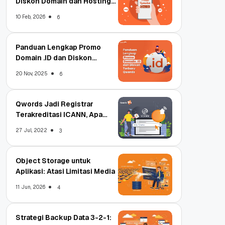
Diskon Domain dan Hosting
Qwords
10 Feb, 2026
6
Panduan Lengkap Promo
Domain .ID dan Diskon
Terbaru
20 Nov, 2025
6
Qwords Jadi Registrar
Terakreditasi ICANN, Apa
Untungnya?
27 Jul, 2022
3
Object Storage untuk
Aplikasi: Atasi Limitasi Media
11 Jun, 2026
4
Strategi Backup Data 3-2-1: