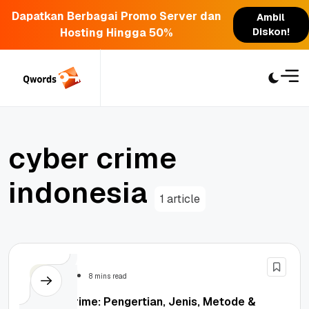
Dapatkan Berbagai Promo Server dan
Ambil
Hosting Hingga 50%
Diskon!
Skip
to
content
c
y
b
e
r
c
r
i
m
e
i
n
d
o
n
e
s
i
a
1 article
Security
8 mins read
Cyber Crime: Pengertian, Jenis, Metode &