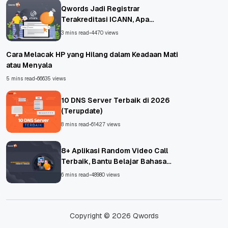
Qwords Jadi Registrar
Terakreditasi ICANN, Apa
Untungnya?
3 mins read
•
4470 views
Cara Melacak HP yang Hilang dalam Keadaan Mati
atau Menyala
5 mins read
•
66635 views
10 DNS Server Terbaik di 2026
(Terupdate)
8 mins read
•
61427 views
8+ Aplikasi Random Video Call
Terbaik, Bantu Belajar Bahasa
Asing!
6 mins read
•
48980 views
Copyright © 2026 Qwords