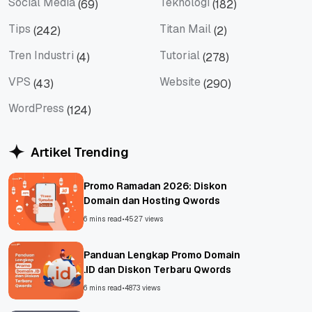
Social Media
Teknologi
(69)
(182)
Social Media
Teknologi
Tips
Titan Mail
(242)
(2)
Tips
Titan Mail
Tren Industri
Tutorial
(4)
(278)
Tren Industri
Tutorial
VPS
Website
(43)
(290)
VPS
Website
WordPress
(124)
WordPress
Artikel Trending
Promo Ramadan 2026: Diskon
Domain dan Hosting Qwords
6 mins read
•
4527 views
Panduan Lengkap Promo Domain
.ID dan Diskon Terbaru Qwords
6 mins read
•
4873 views