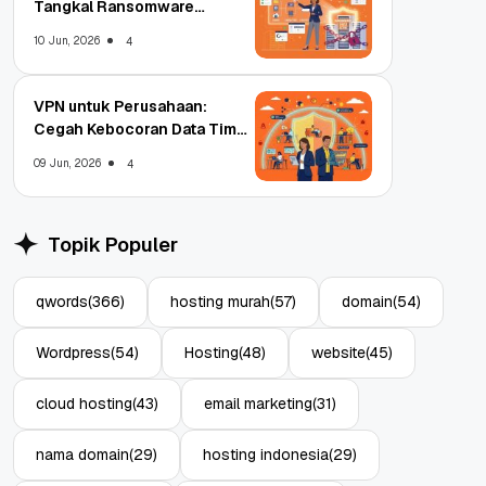
Tangkal Ransomware
Enterprise
10 Jun, 2026
4
VPN untuk Perusahaan:
Cegah Kebocoran Data Tim
WFA!
09 Jun, 2026
4
Topik Populer
qwords
(366)
hosting murah
(57)
domain
(54)
Wordpress
(54)
Hosting
(48)
website
(45)
cloud hosting
(43)
email marketing
(31)
nama domain
(29)
hosting indonesia
(29)