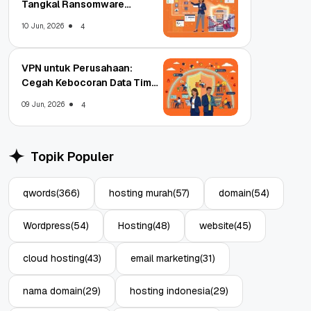
Tangkal Ransomware
Enterprise
10 Jun, 2026
4
VPN untuk Perusahaan:
Cegah Kebocoran Data Tim
WFA!
09 Jun, 2026
4
Topik Populer
qwords
(366)
hosting murah
(57)
domain
(54)
Wordpress
(54)
Hosting
(48)
website
(45)
cloud hosting
(43)
email marketing
(31)
nama domain
(29)
hosting indonesia
(29)