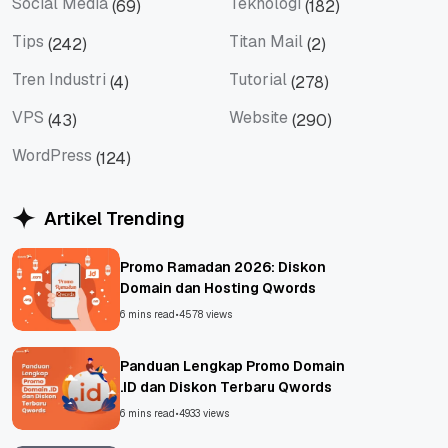
Social Media
Teknologi
(69)
(182)
Social Media
Teknologi
Tips
Titan Mail
(242)
(2)
Tips
Titan Mail
Tren Industri
Tutorial
(4)
(278)
Tren Industri
Tutorial
VPS
Website
(43)
(290)
VPS
Website
WordPress
(124)
WordPress
Artikel Trending
Promo Ramadan 2026: Diskon
Domain dan Hosting Qwords
6 mins read
•
4578 views
Panduan Lengkap Promo Domain
.ID dan Diskon Terbaru Qwords
6 mins read
•
4933 views