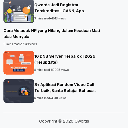
Qwords Jadi Registrar
Terakreditasi ICANN, Apa
Untungnya?
3 mins read
•
4518 views
Cara Melacak HP yang Hilang dalam Keadaan Mati
atau Menyala
5 mins read
•
67349 views
10 DNS Server Terbaik di 2026
(Terupdate)
8 mins read
•
62205 views
8+ Aplikasi Random Video Call
Terbaik, Bantu Belajar Bahasa
Asing!
6 mins read
•
49311 views
Copyright © 2026 Qwords