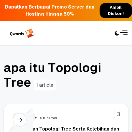
Dapatkan Berbagai Promo Server dan
Ambil
Hosting Hingga 50%
Diskon!
Skip
to
content
a
p
a
i
t
u
T
o
p
o
l
o
g
i
T
r
e
e
1 article
Teknologi
5 mins read
Pengertian Topologi Tree Serta Kelebihan dan