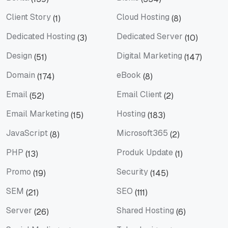
Berita
Bisnis
Client Story
Cloud Hosting
(1)
(8)
Client Story
Cloud Hosting
Dedicated Hosting
Dedicated Server
(3)
(10)
Dedicated Hosting
Dedicated Server
Design
Digital Marketing
(51)
(147)
Design
Digital Marketing
Domain
eBook
(174)
(8)
Domain
eBook
Email
Email Client
(52)
(2)
Email
Email Client
Email Marketing
Hosting
(15)
(183)
Email Marketing
Hosting
JavaScript
Microsoft365
(8)
(2)
JavaScript
Microsoft365
PHP
Produk Update
(13)
(1)
PHP
Produk Update
Promo
Security
(19)
(145)
Promo
Security
SEM
SEO
(21)
(111)
SEM
SEO
Server
Shared Hosting
(26)
(6)
Server
Shared Hosting