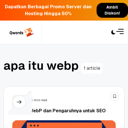
Dapatkan Berbagai Promo Server dan
Ambil
Hosting Hingga 50%
Diskon!
Skip
to
content
a
p
a
i
t
u
w
e
b
p
1 article
SEO
5 mins read
Apa Itu WebP dan Pengaruhnya untuk SEO