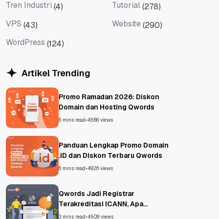
Tren Industri
Tutorial
(4)
(278)
Tren Industri
Tutorial
VPS
Website
(43)
(290)
VPS
Website
WordPress
(124)
WordPress
Artikel Trending
Promo Ramadan 2026: Diskon
Domain dan Hosting Qwords
6 mins read
•
4566 views
Panduan Lengkap Promo Domain
.ID dan Diskon Terbaru Qwords
6 mins read
•
4926 views
Qwords Jadi Registrar
Terakreditasi ICANN, Apa
Untungnya?
3 mins read
•
4509 views