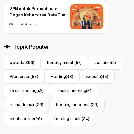
VPN untuk Perusahaan:
Cegah Kebocoran Data Tim
WFA!
09 Jun, 2026
4
Topik Populer
qwords
(366)
hosting murah
(57)
domain
(54)
Wordpress
(54)
Hosting
(48)
website
(45)
cloud hosting
(43)
email marketing
(31)
nama domain
(29)
hosting indonesia
(29)
bisnis online
(26)
hosting bisnis
(24)