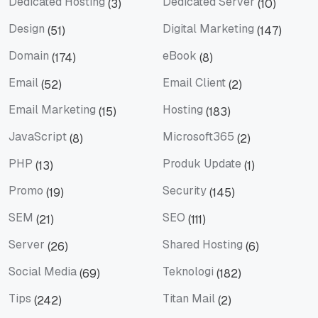
Dedicated Hosting
Dedicated Server
(3)
(10)
Dedicated Hosting
Dedicated Server
Design
Digital Marketing
(51)
(147)
Design
Digital Marketing
Domain
eBook
(174)
(8)
Domain
eBook
Email
Email Client
(52)
(2)
Email
Email Client
Email Marketing
Hosting
(15)
(183)
Email Marketing
Hosting
JavaScript
Microsoft365
(8)
(2)
JavaScript
Microsoft365
PHP
Produk Update
(13)
(1)
PHP
Produk Update
Promo
Security
(19)
(145)
Promo
Security
SEM
SEO
(21)
(111)
SEM
SEO
Server
Shared Hosting
(26)
(6)
Server
Shared Hosting
Social Media
Teknologi
(69)
(182)
Social Media
Teknologi
Tips
Titan Mail
(242)
(2)
Tips
Titan Mail