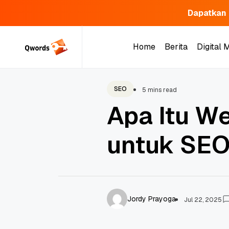
Dapatkan 
Skip
to
Home
Berita
Digital 
content
Home
Berita
Digital 
SEO
5 mins read
Apa Itu W
untuk SE
Jordy Prayoga
Jul 22, 2025