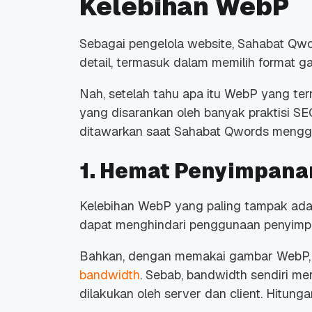
Kelebihan WebP
Sebagai pengelola
website
, Sahabat Qwo
detail, termasuk dalam memilih format g
Nah, setelah tahu apa itu WebP yang ter
Promo Ramadan 2026:
Panduan Lengkap
yang disarankan oleh banyak praktisi SEO
Diskon Domain dan
Domain .ID dan Di
ditawarkan saat Sahabat Qwords menggu
Hosting Qwords
Terbaru
10 Feb, 2026
20 Nov, 2025
6
6
1. Hemat Penyimpana
Kelebihan WebP yang paling tampak adal
dapat menghindari penggunaan penyimpa
Bahkan, dengan memakai gambar WebP,
bandwidth
. Sebab,
bandwidth
sendiri me
dilakukan oleh server dan
client
. Hitung