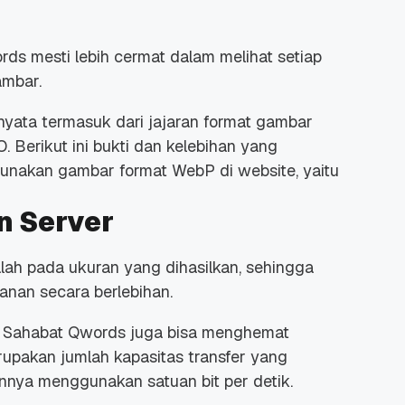
rds mesti lebih cermat dalam melihat setiap
ambar.
nyata termasuk dari jajaran format gambar
 Promo
Qwords Jadi Registrar
. Berikut ini
bukti dan kelebihan yang
skon
Terakreditasi ICANN, Apa
nakan gambar format WebP di website, yaitu
Untungnya?
27 Jul, 2022
3
n Server
ah pada ukuran yang dihasilkan, sehingga
nan secara berlebihan.
 Sahabat Qwords juga bisa menghemat
rupakan jumlah kapasitas transfer yang
annya menggunakan satuan bit per detik.