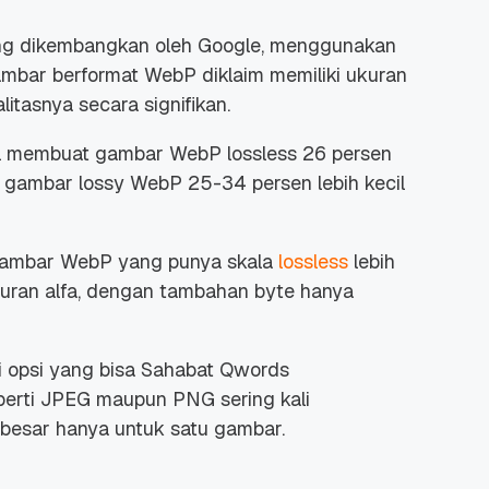
ng dikembangkan oleh Google, menggunakan
mbar berformat WebP diklaim memiliki ukuran
itasnya secara signifikan.
sil membuat gambar WebP
lossless
26 persen
ra gambar
lossy
WebP 25-34 persen lebih kecil
ambar WebP yang punya skala
lossless
lebih
luran alfa, dengan tambahan
byte
hanya
i opsi yang bisa Sahabat Qwords
perti JPEG maupun PNG sering kali
esar hanya untuk satu gambar.