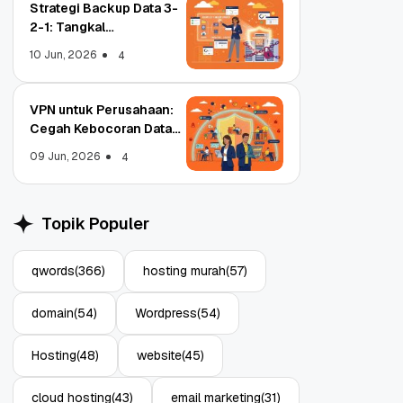
Strategi Backup Data 3-
2-1: Tangkal
Ransomware Enterprise
10 Jun, 2026
4
VPN untuk Perusahaan:
Cegah Kebocoran Data
Object Storage untuk
Strategi Bac
Tim WFA!
Aplikasi: Atasi Limitasi
1: Tangkal R
09 Jun, 2026
4
Media
Enterprise
11 Jun, 2026
10 Jun, 2026
4
Topik Populer
qwords
(366)
hosting murah
(57)
domain
(54)
Wordpress
(54)
Hosting
(48)
website
(45)
cloud hosting
(43)
email marketing
(31)