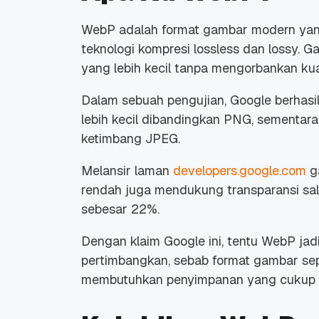
WebP adalah format gambar modern ya
teknologi kompresi
lossless
dan
lossy. G
a
yang lebih kecil tanpa mengorbankan kual
Dalam sebuah pengujian, Google berha
lebih kecil dibandingkan PNG, sementa
ketimbang JPEG.
Melansir laman
developers.google.com
g
rendah juga mendukung transparansi sa
sebesar 22%.
Dengan klaim Google ini, tentu WebP jad
pertimbangkan, sebab format gambar se
membutuhkan penyimpanan yang cukup b