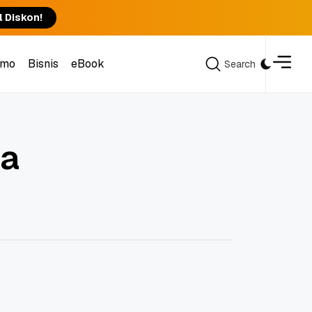
l Diskon!
omo
Bisnis
eBook
Search
Search
omo
Bisnis
eBook
ya