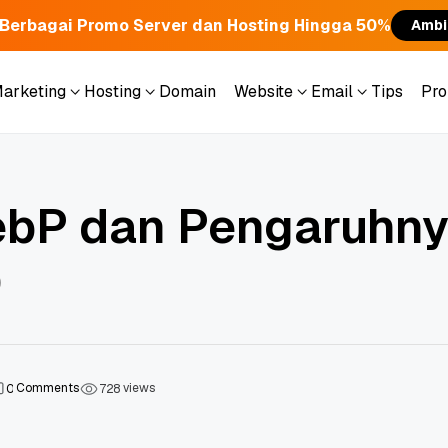
Berbagai Promo Server dan Hosting Hingga 50%
Ambi
Marketing
Hosting
Domain
Website
Email
Tips
Pr
Marketing
Hosting
Domain
Website
Email
Tips
Pr
ebP dan Pengaruhn
O
Comments
views
0
7
2
8