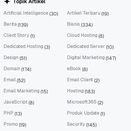
Topik Artikel
Artificial Intelligence
Artikel Terbaru
(30)
(19)
Artificial Intelligence
Artikel Terbaru
Berita
Bisnis
(139)
(334)
Berita
Bisnis
Client Story
Cloud Hosting
(1)
(8)
Client Story
Cloud Hosting
Dedicated Hosting
Dedicated Server
(3)
(10)
Dedicated Hosting
Dedicated Server
Design
Digital Marketing
(51)
(147)
Design
Digital Marketing
Domain
eBook
(174)
(8)
Domain
eBook
Email
Email Client
(52)
(2)
Email
Email Client
Email Marketing
Hosting
(15)
(183)
Email Marketing
Hosting
JavaScript
Microsoft365
(8)
(2)
JavaScript
Microsoft365
PHP
Produk Update
(13)
(1)
PHP
Produk Update
Promo
Security
(19)
(145)
Promo
Security