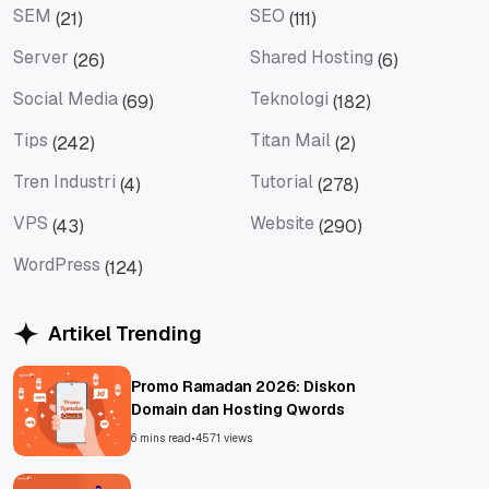
SEM
SEO
(21)
(111)
SEM
SEO
Server
Shared Hosting
(26)
(6)
Server
Shared Hosting
Social Media
Teknologi
(69)
(182)
Social Media
Teknologi
Tips
Titan Mail
(242)
(2)
Tips
Titan Mail
Tren Industri
Tutorial
(4)
(278)
Tren Industri
Tutorial
VPS
Website
(43)
(290)
VPS
Website
WordPress
(124)
WordPress
Artikel Trending
Promo Ramadan 2026: Diskon
Domain dan Hosting Qwords
6 mins read
•
4571 views