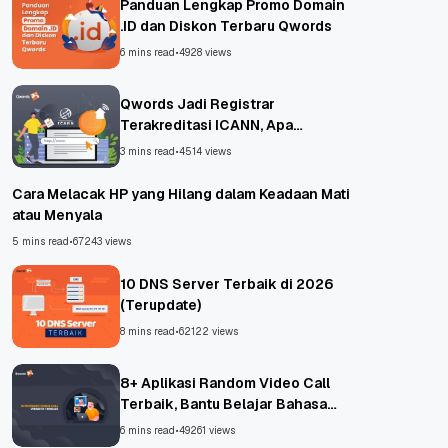
Panduan Lengkap Promo Domain
.ID dan Diskon Terbaru Qwords
6 mins read
•
4928 views
Qwords Jadi Registrar
Terakreditasi ICANN, Apa
Untungnya?
3 mins read
•
4514 views
Cara Melacak HP yang Hilang dalam Keadaan Mati
atau Menyala
5 mins read
•
67243 views
10 DNS Server Terbaik di 2026
(Terupdate)
8 mins read
•
62122 views
8+ Aplikasi Random Video Call
Terbaik, Bantu Belajar Bahasa
Asing!
6 mins read
•
49261 views