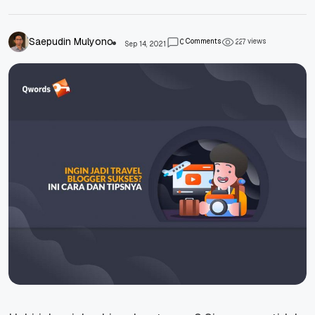
Saepudin Mulyono
Comments
views
0
2
2
7
Sep 14, 2021