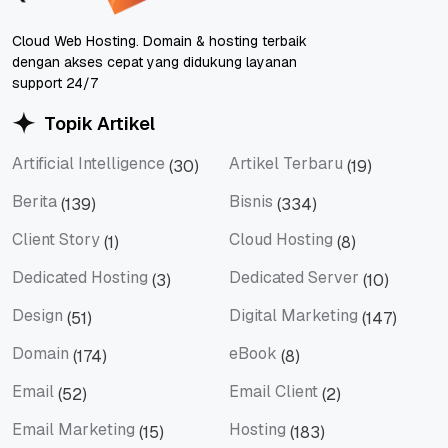
Cloud Web Hosting. Domain & hosting terbaik
dengan akses cepat yang didukung layanan
support 24/7
Topik Artikel
Artificial Intelligence
Artikel Terbaru
(30)
(19)
Artificial Intelligence
Artikel Terbaru
Berita
Bisnis
(139)
(334)
Berita
Bisnis
Client Story
Cloud Hosting
(1)
(8)
Client Story
Cloud Hosting
Dedicated Hosting
Dedicated Server
(3)
(10)
Dedicated Hosting
Dedicated Server
Design
Digital Marketing
(51)
(147)
Design
Digital Marketing
Domain
eBook
(174)
(8)
Domain
eBook
Email
Email Client
(52)
(2)
Email
Email Client
Email Marketing
Hosting
(15)
(183)
Email Marketing
Hosting