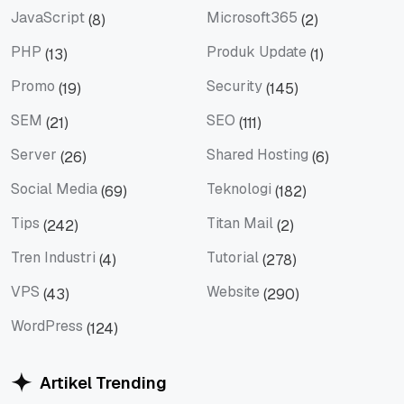
JavaScript
Microsoft365
(8)
(2)
JavaScript
Microsoft365
PHP
Produk Update
(13)
(1)
PHP
Produk Update
Promo
Security
(19)
(145)
Promo
Security
SEM
SEO
(21)
(111)
SEM
SEO
Server
Shared Hosting
(26)
(6)
Server
Shared Hosting
Social Media
Teknologi
(69)
(182)
Social Media
Teknologi
Tips
Titan Mail
(242)
(2)
Tips
Titan Mail
Tren Industri
Tutorial
(4)
(278)
Tren Industri
Tutorial
VPS
Website
(43)
(290)
VPS
Website
WordPress
(124)
WordPress
Artikel Trending