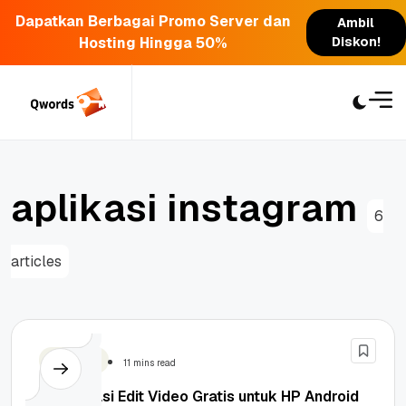
Dapatkan Berbagai Promo Server dan
Ambil
Hosting Hingga 50%
Diskon!
Skip
to
content
a
p
l
i
k
a
s
i
i
n
s
t
a
g
r
a
m
6
articles
Teknologi
11 mins read
13 Aplikasi Edit Video Gratis untuk HP Android