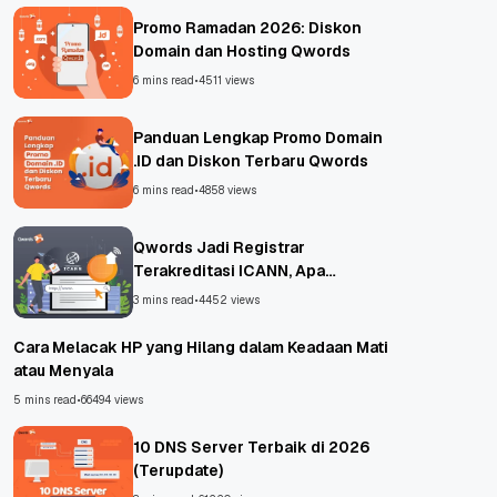
Promo Ramadan 2026: Diskon
Domain dan Hosting Qwords
6 mins read
•
4511 views
Panduan Lengkap Promo Domain
.ID dan Diskon Terbaru Qwords
6 mins read
•
4858 views
Qwords Jadi Registrar
Terakreditasi ICANN, Apa
Untungnya?
3 mins read
•
4452 views
Cara Melacak HP yang Hilang dalam Keadaan Mati
atau Menyala
5 mins read
•
66494 views
10 DNS Server Terbaik di 2026
(Terupdate)