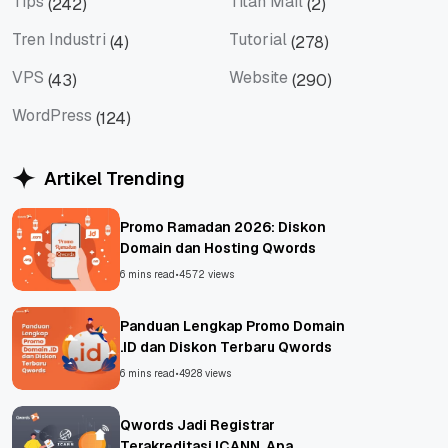
Tips
Titan Mail
(242)
(2)
Tips
Titan Mail
Tren Industri
Tutorial
(4)
(278)
Tren Industri
Tutorial
VPS
Website
(43)
(290)
VPS
Website
WordPress
(124)
WordPress
Artikel Trending
Promo Ramadan 2026: Diskon
Domain dan Hosting Qwords
6 mins read
•
4572 views
Panduan Lengkap Promo Domain
.ID dan Diskon Terbaru Qwords
6 mins read
•
4928 views
Qwords Jadi Registrar
Terakreditasi ICANN, Apa