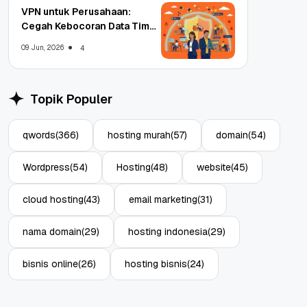
VPN untuk Perusahaan:
Cegah Kebocoran Data Tim
WFA!
09 Jun, 2026
4
Topik Populer
qwords
(366)
hosting murah
(57)
domain
(54)
Wordpress
(54)
Hosting
(48)
website
(45)
cloud hosting
(43)
email marketing
(31)
nama domain
(29)
hosting indonesia
(29)
bisnis online
(26)
hosting bisnis
(24)