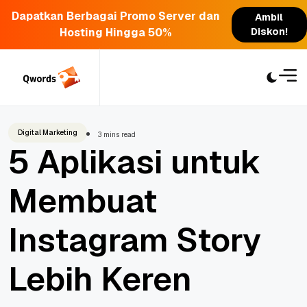
Dapatkan Berbagai Promo Server dan
Ambil
Hosting Hingga 50%
Diskon!
Skip
to
content
Digital Marketing
3 mins read
5 Aplikasi untuk
Membuat
Instagram Story
Lebih Keren