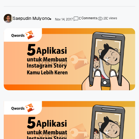
Saepudin Mulyono
Comments
views
0
2
5
0
Nov 14, 2017