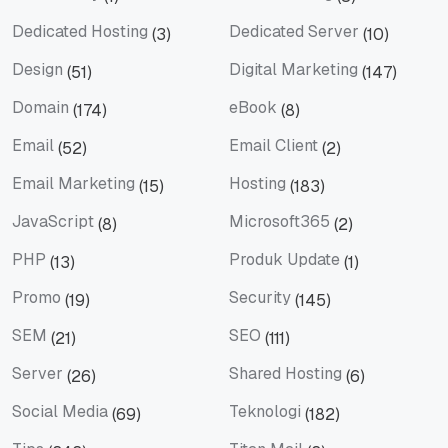
Client Story
Cloud Hosting
Dedicated Hosting
Dedicated Server
(3)
(10)
Dedicated Hosting
Dedicated Server
Design
Digital Marketing
(51)
(147)
Design
Digital Marketing
Domain
eBook
(174)
(8)
Domain
eBook
Email
Email Client
(52)
(2)
Email
Email Client
Email Marketing
Hosting
(15)
(183)
Email Marketing
Hosting
JavaScript
Microsoft365
(8)
(2)
JavaScript
Microsoft365
PHP
Produk Update
(13)
(1)
PHP
Produk Update
Promo
Security
(19)
(145)
Promo
Security
SEM
SEO
(21)
(111)
SEM
SEO
Server
Shared Hosting
(26)
(6)
Server
Shared Hosting
Social Media
Teknologi
(69)
(182)
Social Media
Teknologi