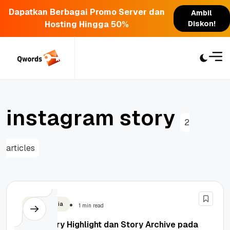
Dapatkan Berbagai Promo Server dan
Ambil
Hosting Hingga 50%
Diskon!
Skip
to
content
i
n
s
t
a
g
r
a
m
s
t
o
r
y
2
articles
Social Media
1 min read
Fitur Story Highlight dan Story Archive pada