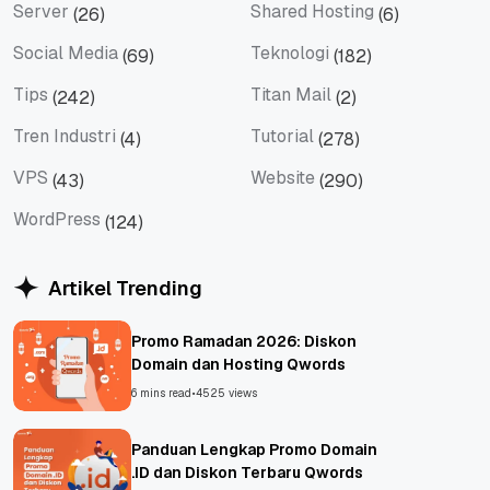
Server
Shared Hosting
(26)
(6)
Server
Shared Hosting
Social Media
Teknologi
(69)
(182)
Social Media
Teknologi
Tips
Titan Mail
(242)
(2)
Tips
Titan Mail
Tren Industri
Tutorial
(4)
(278)
Tren Industri
Tutorial
VPS
Website
(43)
(290)
VPS
Website
WordPress
(124)
WordPress
Artikel Trending
Promo Ramadan 2026: Diskon
Domain dan Hosting Qwords
6 mins read
•
4525 views
Panduan Lengkap Promo Domain
.ID dan Diskon Terbaru Qwords