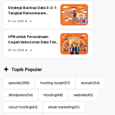
Strategi Backup Data 3-2-1:
Tangkal Ransomware
Enterprise
10 Jun, 2026
4
VPN untuk Perusahaan:
Cegah Kebocoran Data Tim
WFA!
09 Jun, 2026
4
Topik Populer
qwords
(366)
hosting murah
(57)
domain
(54)
Wordpress
(54)
Hosting
(48)
website
(45)
cloud hosting
(43)
email marketing
(31)