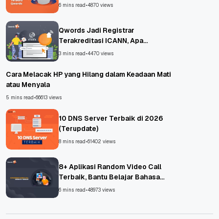
6 mins read
•
4870 views
Qwords Jadi Registrar
Terakreditasi ICANN, Apa
Untungnya?
3 mins read
•
4470 views
Cara Melacak HP yang Hilang dalam Keadaan Mati
atau Menyala
5 mins read
•
66613 views
10 DNS Server Terbaik di 2026
(Terupdate)
8 mins read
•
61402 views
8+ Aplikasi Random Video Call
Terbaik, Bantu Belajar Bahasa
Asing!
6 mins read
•
48973 views