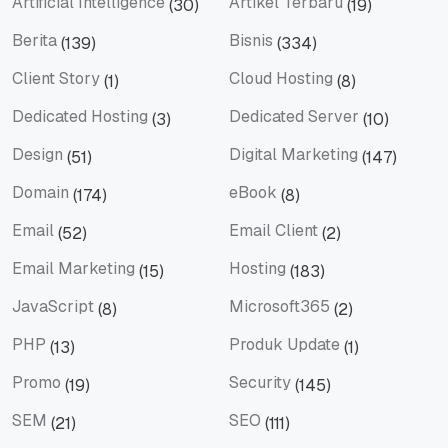
Artificial Intelligence
Artikel Terbaru
(30)
(19)
Artificial Intelligence
Artikel Terbaru
Berita
Bisnis
(139)
(334)
Berita
Bisnis
Client Story
Cloud Hosting
(1)
(8)
Client Story
Cloud Hosting
Dedicated Hosting
Dedicated Server
(3)
(10)
Dedicated Hosting
Dedicated Server
Design
Digital Marketing
(51)
(147)
Design
Digital Marketing
Domain
eBook
(174)
(8)
Domain
eBook
Email
Email Client
(52)
(2)
Email
Email Client
Email Marketing
Hosting
(15)
(183)
Email Marketing
Hosting
JavaScript
Microsoft365
(8)
(2)
JavaScript
Microsoft365
PHP
Produk Update
(13)
(1)
PHP
Produk Update
Promo
Security
(19)
(145)
Promo
Security
SEM
SEO
(21)
(111)
SEM
SEO