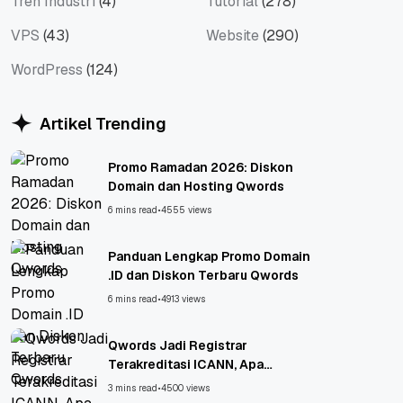
Tren Industri
(4)
Tutorial
(278)
VPS
(43)
Website
(290)
WordPress
(124)
Artikel Trending
Promo Ramadan 2026: Diskon
Domain dan Hosting Qwords
6 mins read
•
4555 views
Panduan Lengkap Promo Domain
.ID dan Diskon Terbaru Qwords
6 mins read
•
4913 views
Qwords Jadi Registrar
Terakreditasi ICANN, Apa
Untungnya?
3 mins read
•
4500 views