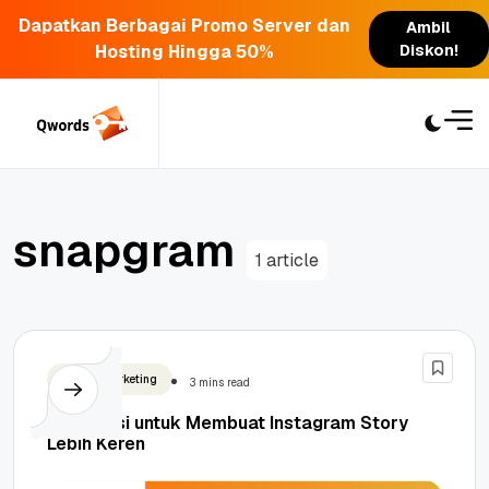
Dapatkan Berbagai Promo Server dan
Ambil
Hosting Hingga 50%
Diskon!
Skip
to
content
snapgram
1 article
Digital Marketing
3 mins read
5 Aplikasi untuk Membuat Instagram Story
Lebih Keren