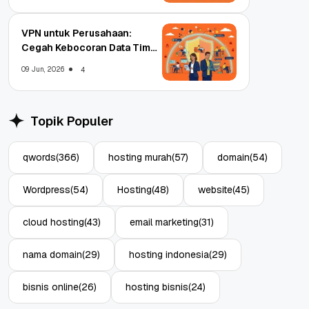
VPN untuk Perusahaan:
Cegah Kebocoran Data Tim
WFA!
09 Jun, 2026
4
Topik Populer
qwords
(366)
hosting murah
(57)
domain
(54)
Wordpress
(54)
Hosting
(48)
website
(45)
cloud hosting
(43)
email marketing
(31)
nama domain
(29)
hosting indonesia
(29)
bisnis online
(26)
hosting bisnis
(24)