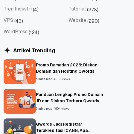
Tips
Titan Mail
Tren Industri
Tutorial
(4)
(278)
Tren Industri
Tutorial
VPS
Website
(43)
(290)
VPS
Website
WordPress
(124)
WordPress
Artikel Trending
Promo Ramadan 2026: Diskon
Domain dan Hosting Qwords
6 mins read
•
4553 views
Panduan Lengkap Promo Domain
.ID dan Diskon Terbaru Qwords
6 mins read
•
4904 views
Qwords Jadi Registrar
Terakreditasi ICANN, Apa