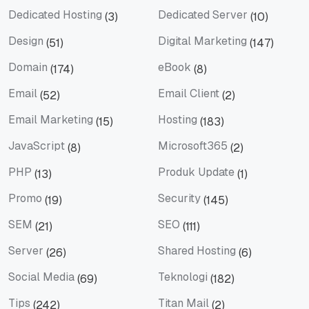
Dedicated Hosting
Dedicated Server
(3)
(10)
Dedicated Hosting
Dedicated Server
Design
Digital Marketing
(51)
(147)
Design
Digital Marketing
Domain
eBook
(174)
(8)
Domain
eBook
Email
Email Client
(52)
(2)
Email
Email Client
Email Marketing
Hosting
(15)
(183)
Email Marketing
Hosting
JavaScript
Microsoft365
(8)
(2)
JavaScript
Microsoft365
PHP
Produk Update
(13)
(1)
PHP
Produk Update
Promo
Security
(19)
(145)
Promo
Security
SEM
SEO
(21)
(111)
SEM
SEO
Server
Shared Hosting
(26)
(6)
Server
Shared Hosting
Social Media
Teknologi
(69)
(182)
Social Media
Teknologi
Tips
Titan Mail
(242)
(2)