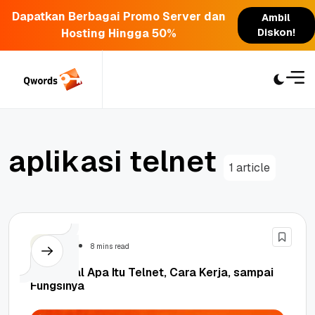
Dapatkan Berbagai Promo Server dan
Ambil
Hosting Hingga 50%
Diskon!
Skip
to
content
a
p
l
i
k
a
s
i
t
e
l
n
e
t
1 article
Security
8 mins read
Mengenal Apa Itu Telnet, Cara Kerja, sampai
Fungsinya