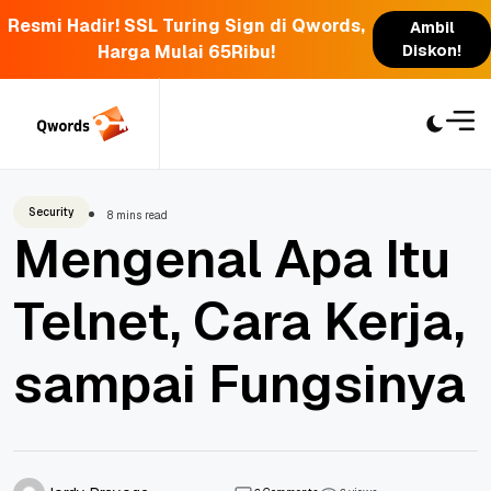
Resmi Hadir! SSL Turing Sign di Qwords,
Ambil
Harga Mulai 65Ribu!
Diskon!
Skip
to
content
Security
8 mins read
Mengenal Apa Itu
Telnet, Cara Kerja,
sampai Fungsinya