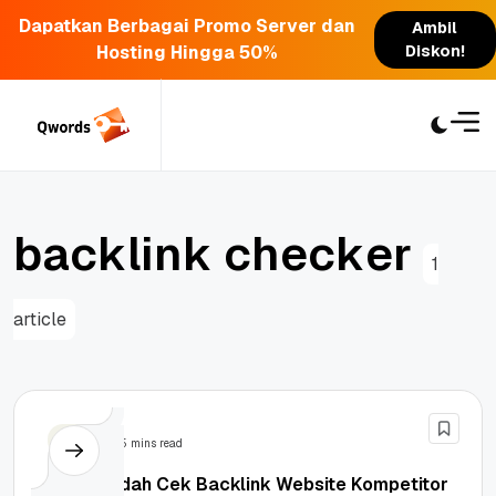
Dapatkan Berbagai Promo Server dan
Ambil
Hosting Hingga 50%
Diskon!
Skip
to
content
b
a
c
k
l
i
n
k
c
h
e
c
k
e
r
1
article
SEO
5 mins read
Cara Mudah Cek Backlink Website Kompetitor