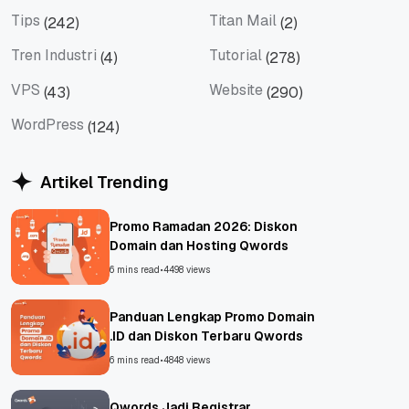
Social Media
Teknologi
Tips
Titan Mail
(242)
(2)
Tips
Titan Mail
Tren Industri
Tutorial
(4)
(278)
Tren Industri
Tutorial
VPS
Website
(43)
(290)
VPS
Website
WordPress
(124)
WordPress
Artikel Trending
Promo Ramadan 2026: Diskon
Domain dan Hosting Qwords
6 mins read
•
4498 views
Panduan Lengkap Promo Domain
.ID dan Diskon Terbaru Qwords
6 mins read
•
4848 views
Qwords Jadi Registrar