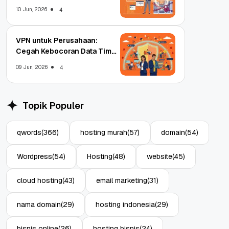
Enterprise
10 Jun, 2026
4
VPN untuk Perusahaan:
Cegah Kebocoran Data Tim
WFA!
09 Jun, 2026
4
Topik Populer
qwords
(366)
hosting murah
(57)
domain
(54)
Wordpress
(54)
Hosting
(48)
website
(45)
cloud hosting
(43)
email marketing
(31)
nama domain
(29)
hosting indonesia
(29)
bisnis online
(26)
hosting bisnis
(24)