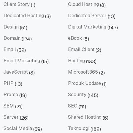
Client Story
Cloud Hosting
(1)
(8)
Client Story
Cloud Hosting
Dedicated Hosting
Dedicated Server
(3)
(10)
Dedicated Hosting
Dedicated Server
Design
Digital Marketing
(51)
(147)
Design
Digital Marketing
Domain
eBook
(174)
(8)
Domain
eBook
Email
Email Client
(52)
(2)
Email
Email Client
Email Marketing
Hosting
(15)
(183)
Email Marketing
Hosting
JavaScript
Microsoft365
(8)
(2)
JavaScript
Microsoft365
PHP
Produk Update
(13)
(1)
PHP
Produk Update
Promo
Security
(19)
(145)
Promo
Security
SEM
SEO
(21)
(111)
SEM
SEO
Server
Shared Hosting
(26)
(6)
Server
Shared Hosting
Social Media
Teknologi
(69)
(182)