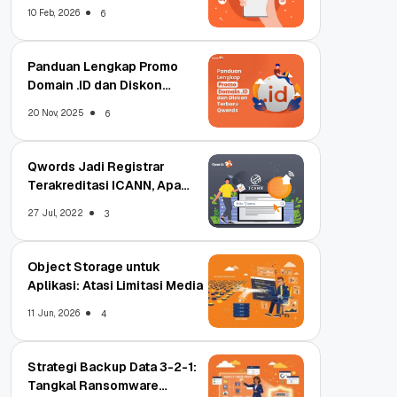
Qwords
10 Feb, 2026
6
Panduan Lengkap Promo
Domain .ID dan Diskon
Terbaru
20 Nov, 2025
6
Qwords Jadi Registrar
Terakreditasi ICANN, Apa
Untungnya?
27 Jul, 2022
3
Object Storage untuk
Aplikasi: Atasi Limitasi Media
11 Jun, 2026
4
Strategi Backup Data 3-2-1:
Tangkal Ransomware