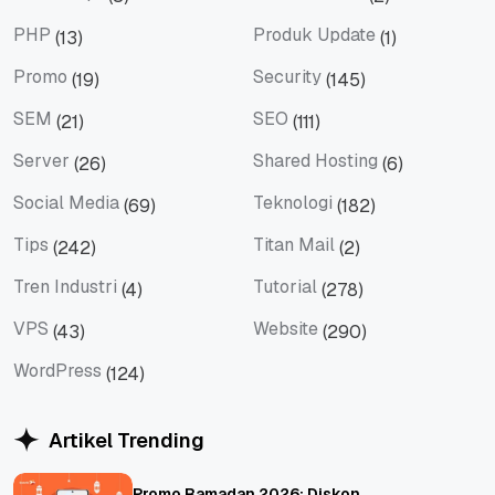
JavaScript
Microsoft365
PHP
Produk Update
(13)
(1)
PHP
Produk Update
Promo
Security
(19)
(145)
Promo
Security
SEM
SEO
(21)
(111)
SEM
SEO
Server
Shared Hosting
(26)
(6)
Server
Shared Hosting
Social Media
Teknologi
(69)
(182)
Social Media
Teknologi
Tips
Titan Mail
(242)
(2)
Tips
Titan Mail
Tren Industri
Tutorial
(4)
(278)
Tren Industri
Tutorial
VPS
Website
(43)
(290)
VPS
Website
WordPress
(124)
WordPress
Artikel Trending
Promo Ramadan 2026: Diskon