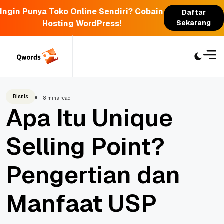
Ingin Punya Toko Online Sendiri? Cobain
Daftar
Hosting WordPress!
Sekarang
Skip
to
content
Bisnis
8 mins read
Apa Itu Unique
Selling Point?
Pengertian dan
Manfaat USP