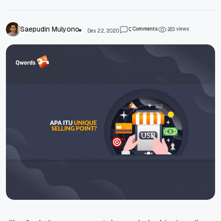
Saepudin Mulyono
Comments
views
0
2
6
3
Des 22, 2020