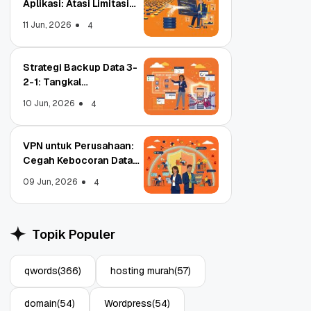
Aplikasi: Atasi Limitasi
Media
11 Jun, 2026
4
Strategi Backup Data 3-
2-1: Tangkal
Ransomware Enterprise
10 Jun, 2026
4
VPN untuk Perusahaan:
Cegah Kebocoran Data
Tim WFA!
09 Jun, 2026
4
Object Storage untuk
Strate
Aplikasi: Atasi Limitasi
1: Tan
Topik Populer
Media
Enterp
11 Jun, 2026
10 Jun,
4
qwords
(366)
hosting murah
(57)
domain
(54)
Wordpress
(54)