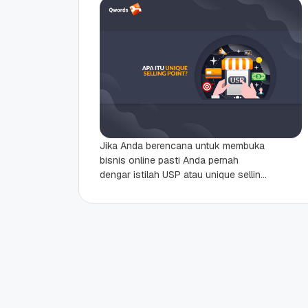
Jika Anda berencana untuk membuka
bisnis online pasti Anda pernah
dengar istilah USP atau unique selling
point. Tapi tahukah Anda bahwa USP
bisa sangat bermanfaat...