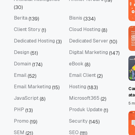
(19)
Artificial Intelligence
Artikel Terbaru
(30)
Berita
Bisnis
(139)
(334)
Berita
Bisnis
Client Story
Cloud Hosting
(1)
(8)
Client Story
Cloud Hosting
Dedicated Hosting
Dedicated Server
(3)
(10)
Dedicated Hosting
Dedicated Server
Design
Digital Marketing
(51)
(147)
Design
Digital Marketing
Domain
eBook
(174)
(8)
Domain
eBook
Email
Email Client
(52)
(2)
Email
Email Client
Email Marketing
Hosting
(15)
(183)
Ca
Email Marketing
Hosting
at
JavaScript
Microsoft365
(8)
(2)
JavaScript
Microsoft365
5 m
PHP
Produk Update
(13)
(1)
PHP
Produk Update
Promo
Security
(19)
(145)
Promo
Security
SEM
SEO
(21)
(111)