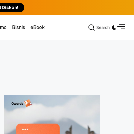
l Diskon!
omo
Bisnis
eBook
Search
Search
omo
Bisnis
eBook