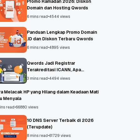
Promo Ramadan 2026: Diskon
Domain dan Hosting Qwords
6 mins read
•
4544 views
Panduan Lengkap Promo Domain
.ID dan Diskon Terbaru Qwords
6 mins read
•
4895 views
Qwords Jadi Registrar
Terakreditasi ICANN, Apa
Untungnya?
3 mins read
•
4494 views
ra Melacak HP yang Hilang dalam Keadaan Mati
au Menyala
ins read
•
66880 views
10 DNS Server Terbaik di 2026
(Terupdate)
8 mins read
•
61729 views