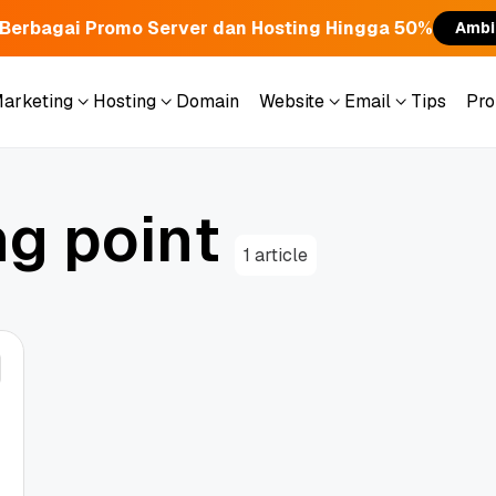
Berbagai Promo Server dan Hosting Hingga 50%
Ambi
Marketing
Hosting
Domain
Website
Email
Tips
Pr
Marketing
Hosting
Domain
Website
Email
Tips
Pr
n
g
p
o
i
n
t
1 article