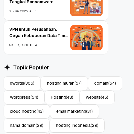
Tangkal Ransomware
Enterprise
10 Jun, 2026
4
VPN untuk Perusahaan:
Cegah Kebocoran Data Tim
WFA!
09 Jun, 2026
4
Topik Populer
qwords
(366)
hosting murah
(57)
domain
(54)
Wordpress
(54)
Hosting
(48)
website
(45)
cloud hosting
(43)
email marketing
(31)
nama domain
(29)
hosting indonesia
(29)