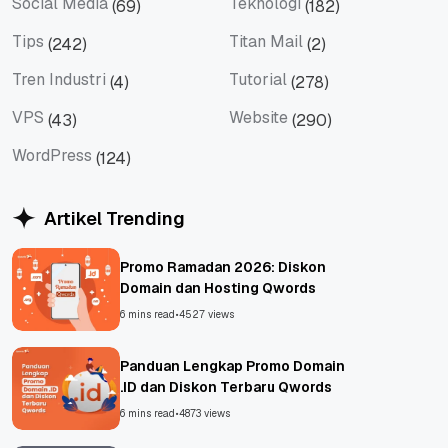
Social Media
Teknologi
(69)
(182)
Social Media
Teknologi
Tips
Titan Mail
(242)
(2)
Tips
Titan Mail
Tren Industri
Tutorial
(4)
(278)
Tren Industri
Tutorial
VPS
Website
(43)
(290)
VPS
Website
WordPress
(124)
WordPress
Artikel Trending
Promo Ramadan 2026: Diskon
Domain dan Hosting Qwords
6 mins read
•
4527 views
Panduan Lengkap Promo Domain
.ID dan Diskon Terbaru Qwords
6 mins read
•
4873 views