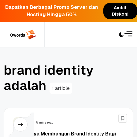
Dapatkan Berbagai Promo Server dan
Ambil
Hosting Hingga 50%
Diskon!
Skip
to
content
b
r
a
n
d
i
d
e
n
t
i
t
y
a
d
a
l
a
h
1 article
Bisnis
5 mins read
Pentingnya Membangun Brand Identity Bagi