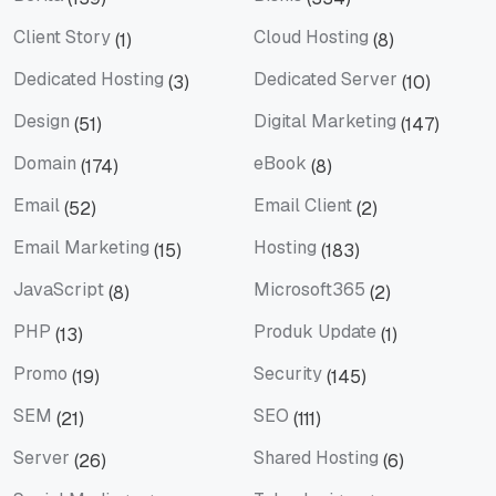
Berita
Bisnis
Client Story
Cloud Hosting
(1)
(8)
Client Story
Cloud Hosting
Dedicated Hosting
Dedicated Server
(3)
(10)
Dedicated Hosting
Dedicated Server
Design
Digital Marketing
(51)
(147)
Design
Digital Marketing
Domain
eBook
(174)
(8)
Domain
eBook
Email
Email Client
(52)
(2)
Email
Email Client
Email Marketing
Hosting
(15)
(183)
Email Marketing
Hosting
JavaScript
Microsoft365
(8)
(2)
JavaScript
Microsoft365
PHP
Produk Update
(13)
(1)
PHP
Produk Update
Promo
Security
(19)
(145)
Promo
Security
SEM
SEO
(21)
(111)
SEM
SEO
Server
Shared Hosting
(26)
(6)
Server
Shared Hosting