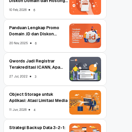
Diskon Domain dan Hosting
Qwords
10 Feb, 2026
6
Panduan Lengkap Promo
Domain .ID dan Diskon
Terbaru
20 Nov, 2025
6
Qwords Jadi Registrar
Terakreditasi ICANN, Apa
Untungnya?
27 Jul, 2022
3
Object Storage untuk
Aplikasi: Atasi Limitasi Media
11 Jun, 2026
4
Strategi Backup Data 3-2-1: