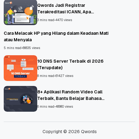
Qwords Jadi Registrar
Terakreditasi ICANN, Apa
Untungnya?
3 mins read
•
4470 views
Cara Melacak HP yang Hilang dalam Keadaan Mati
atau Menyala
5 mins read
•
66635 views
10 DNS Server Terbaik di 2026
(Terupdate)
8 mins read
•
61427 views
8+ Aplikasi Random Video Call
Terbaik, Bantu Belajar Bahasa
Asing!
6 mins read
•
48980 views
Copyright © 2026 Qwords