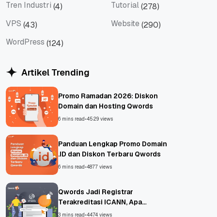
Tren Industri
Tutorial
(4)
(278)
Tren Industri
Tutorial
VPS
Website
(43)
(290)
VPS
Website
WordPress
(124)
WordPress
Artikel Trending
Promo Ramadan 2026: Diskon
Domain dan Hosting Qwords
6 mins read
•
4529 views
Panduan Lengkap Promo Domain
.ID dan Diskon Terbaru Qwords
6 mins read
•
4877 views
Qwords Jadi Registrar
Terakreditasi ICANN, Apa
Untungnya?
3 mins read
•
4474 views