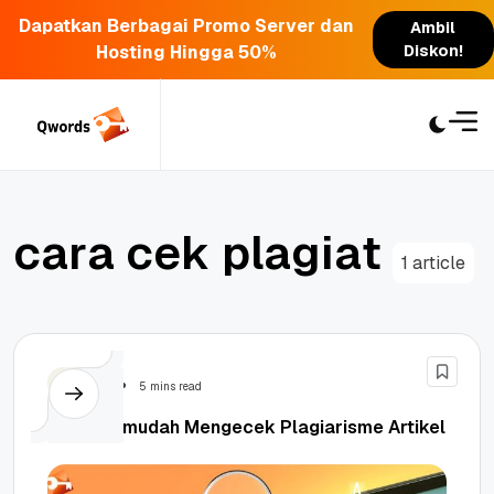
Dapatkan Berbagai Promo Server dan
Ambil
Hosting Hingga 50%
Diskon!
Skip
to
content
c
a
r
a
c
e
k
p
l
a
g
i
a
t
1 article
Tutorial
5 mins read
Cara Termudah Mengecek Plagiarisme Artikel