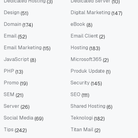
Dedicated Hosting
Dedicated Server
(3)
(10)
Dedicated Hosting
Dedicated Server
Design
Digital Marketing
(51)
(147)
Design
Digital Marketing
Domain
eBook
(174)
(8)
Domain
eBook
Email
Email Client
(52)
(2)
Email
Email Client
Email Marketing
Hosting
(15)
(183)
Email Marketing
Hosting
JavaScript
Microsoft365
(8)
(2)
JavaScript
Microsoft365
PHP
Produk Update
(13)
(1)
PHP
Produk Update
Promo
Security
(19)
(145)
Promo
Security
SEM
SEO
(21)
(111)
SEM
SEO
Server
Shared Hosting
(26)
(6)
Server
Shared Hosting
Social Media
Teknologi
(69)
(182)
Social Media
Teknologi
Tips
Titan Mail
(242)
(2)
Tips
Titan Mail