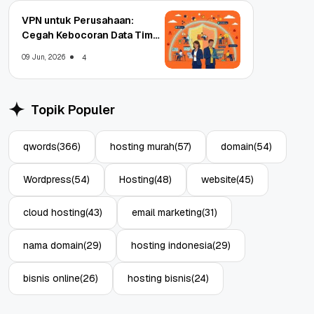
VPN untuk Perusahaan:
Cegah Kebocoran Data Tim
WFA!
09 Jun, 2026
4
Topik Populer
qwords
(366)
hosting murah
(57)
domain
(54)
Wordpress
(54)
Hosting
(48)
website
(45)
cloud hosting
(43)
email marketing
(31)
nama domain
(29)
hosting indonesia
(29)
bisnis online
(26)
hosting bisnis
(24)