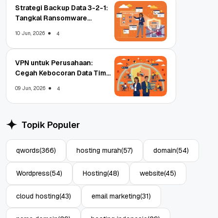
Strategi Backup Data 3-2-1:
Tangkal Ransomware
Enterprise
10 Jun, 2026
4
VPN untuk Perusahaan:
Cegah Kebocoran Data Tim
WFA!
09 Jun, 2026
4
Topik Populer
qwords
(366)
hosting murah
(57)
domain
(54)
Wordpress
(54)
Hosting
(48)
website
(45)
cloud hosting
(43)
email marketing
(31)