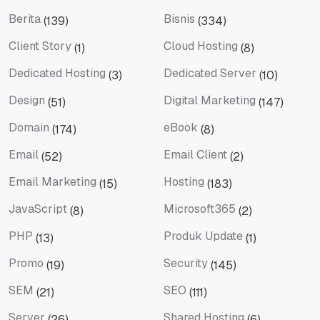
Artificial Intelligence
Artikel Terbaru
Berita
Bisnis
(139)
(334)
Berita
Bisnis
Client Story
Cloud Hosting
(1)
(8)
Client Story
Cloud Hosting
Dedicated Hosting
Dedicated Server
(3)
(10)
Dedicated Hosting
Dedicated Server
Design
Digital Marketing
(51)
(147)
Design
Digital Marketing
Domain
eBook
(174)
(8)
Domain
eBook
Email
Email Client
(52)
(2)
Email
Email Client
Email Marketing
Hosting
(15)
(183)
Email Marketing
Hosting
JavaScript
Microsoft365
(8)
(2)
JavaScript
Microsoft365
PHP
Produk Update
(13)
(1)
PHP
Produk Update
Promo
Security
(19)
(145)
Promo
Security
SEM
SEO
(21)
(111)
SEM
SEO
Server
Shared Hosting
(26)
(6)