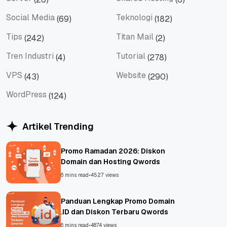
Server
Shared Hosting
Social Media
Teknologi
(69)
(182)
Social Media
Teknologi
Tips
Titan Mail
(242)
(2)
Tips
Titan Mail
Tren Industri
Tutorial
(4)
(278)
Tren Industri
Tutorial
VPS
Website
(43)
(290)
VPS
Website
WordPress
(124)
WordPress
Artikel Trending
Promo Ramadan 2026: Diskon
Domain dan Hosting Qwords
6 mins read
•
4527 views
Panduan Lengkap Promo Domain
.ID dan Diskon Terbaru Qwords
6 mins read
•
4874 views