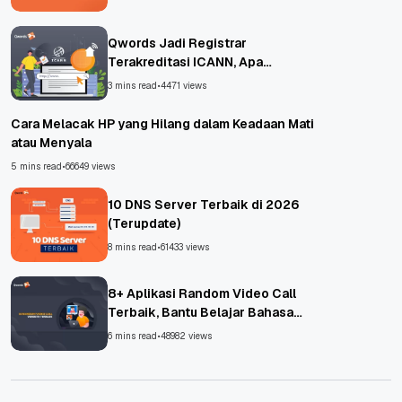
Qwords Jadi Registrar
Terakreditasi ICANN, Apa
Untungnya?
3 mins read
•
4471 views
Cara Melacak HP yang Hilang dalam Keadaan Mati
atau Menyala
5 mins read
•
66649 views
10 DNS Server Terbaik di 2026
(Terupdate)
8 mins read
•
61433 views
8+ Aplikasi Random Video Call
Terbaik, Bantu Belajar Bahasa
Asing!
6 mins read
•
48982 views