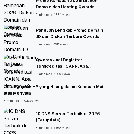
Promo Ramadan 2026: Diskon
Domain dan Hosting Qwords
6 mins read
•
4554 views
Panduan Lengkap Promo Domain
.ID dan Diskon Terbaru Qwords
6 mins read
•
4911 views
Qwords Jadi Registrar
Terakreditasi ICANN, Apa
Untungnya?
3 mins read
•
4500 views
Cara Melacak HP yang Hilang dalam Keadaan Mati
atau Menyala
5 mins read
•
67053 views
10 DNS Server Terbaik di 2026
(Terupdate)
8 mins read
•
61953 views