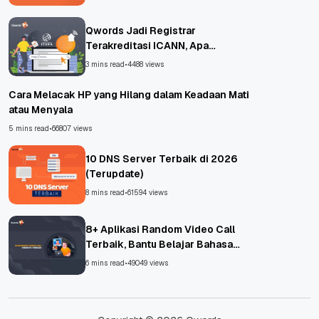
Qwords Jadi Registrar
Terakreditasi ICANN, Apa
Untungnya?
3 mins read
•
4488 views
Cara Melacak HP yang Hilang dalam Keadaan Mati
atau Menyala
5 mins read
•
66807 views
10 DNS Server Terbaik di 2026
(Terupdate)
8 mins read
•
61594 views
8+ Aplikasi Random Video Call
Terbaik, Bantu Belajar Bahasa
Asing!
6 mins read
•
49049 views