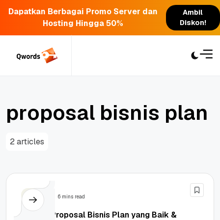
Dapatkan Berbagai Promo Server dan
Ambil
Hosting Hingga 50%
Diskon!
Skip
to
content
p
r
o
p
o
s
a
l
b
i
s
n
i
s
p
l
a
n
2 articles
Bisnis
6 mins read
Contoh Proposal Bisnis Plan yang Baik &