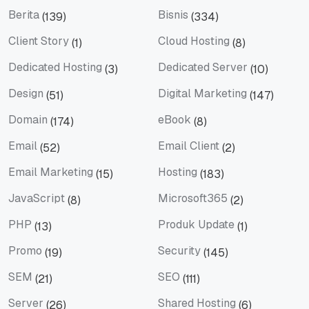
Berita
Bisnis
(139)
(334)
Berita
Bisnis
Client Story
Cloud Hosting
(1)
(8)
Client Story
Cloud Hosting
Dedicated Hosting
Dedicated Server
(3)
(10)
Dedicated Hosting
Dedicated Server
Design
Digital Marketing
(51)
(147)
Design
Digital Marketing
Domain
eBook
(174)
(8)
Domain
eBook
Email
Email Client
(52)
(2)
Email
Email Client
Email Marketing
Hosting
(15)
(183)
Email Marketing
Hosting
JavaScript
Microsoft365
(8)
(2)
JavaScript
Microsoft365
PHP
Produk Update
(13)
(1)
PHP
Produk Update
Promo
Security
(19)
(145)
Promo
Security
SEM
SEO
(21)
(111)
SEM
SEO
Server
Shared Hosting
(26)
(6)