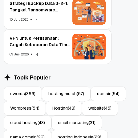
Strategi Backup Data 3-2-1:
Tangkal Ransomware
Enterprise
10 Jun, 2026
4
VPN untuk Perusahaan:
Cegah Kebocoran Data Tim
WFA!
09 Jun, 2026
4
Topik Populer
qwords
(366)
hosting murah
(57)
domain
(54)
Wordpress
(54)
Hosting
(48)
website
(45)
cloud hosting
(43)
email marketing
(31)
nama domain
(29)
hosting indonesia
(29)