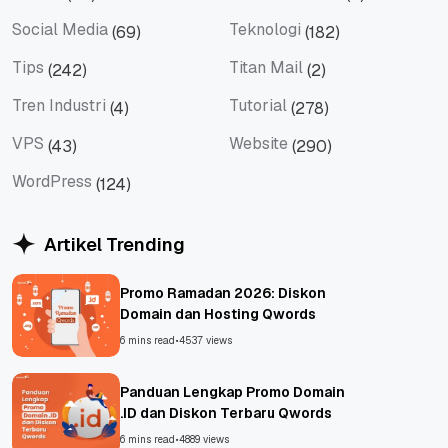
Server
Shared Hosting
Social Media
Teknologi
(69)
(182)
Social Media
Teknologi
Tips
Titan Mail
(242)
(2)
Tips
Titan Mail
Tren Industri
Tutorial
(4)
(278)
Tren Industri
Tutorial
VPS
Website
(43)
(290)
VPS
Website
WordPress
(124)
WordPress
Artikel Trending
Promo Ramadan 2026: Diskon
Domain dan Hosting Qwords
6 mins read
•
4537 views
Panduan Lengkap Promo Domain
.ID dan Diskon Terbaru Qwords
6 mins read
•
4889 views