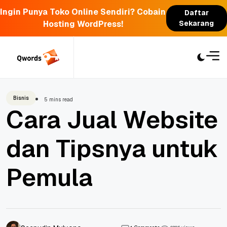
Ingin Punya Toko Online Sendiri? Cobain
Daftar
Hosting WordPress!
Sekarang
Skip
to
content
Bisnis
5 mins read
Cara Jual Website
dan Tipsnya untuk
Pemula