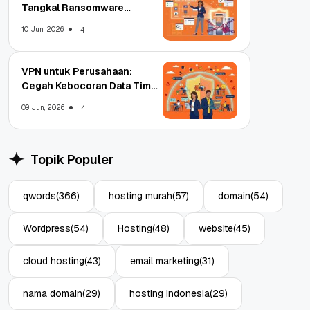
Tangkal Ransomware
Enterprise
10 Jun, 2026
4
VPN untuk Perusahaan:
Cegah Kebocoran Data Tim
WFA!
09 Jun, 2026
4
Topik Populer
qwords
(366)
hosting murah
(57)
domain
(54)
Wordpress
(54)
Hosting
(48)
website
(45)
cloud hosting
(43)
email marketing
(31)
nama domain
(29)
hosting indonesia
(29)