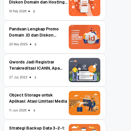
Diskon Domain dan Hosting
Qwords
10 Feb, 2026
6
Panduan Lengkap Promo
Domain .ID dan Diskon
Terbaru
20 Nov, 2025
6
Qwords Jadi Registrar
Terakreditasi ICANN, Apa
Untungnya?
27 Jul, 2022
3
Object Storage untuk
Aplikasi: Atasi Limitasi Media
11 Jun, 2026
4
Strategi Backup Data 3-2-1: