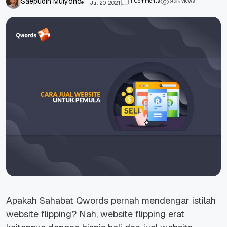
Saepudin Mulyono
Comments
views
1
2
0
8
5
Jul 20, 2021
Apakah Sahabat Qwords pernah mendengar istilah
website flipping
? Nah, website flipping erat