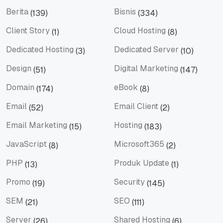
Artificial Intelligence
Artikel Terbaru
Berita
Bisnis
(139)
(334)
Berita
Bisnis
Client Story
Cloud Hosting
(1)
(8)
Client Story
Cloud Hosting
Dedicated Hosting
Dedicated Server
(3)
(10)
Dedicated Hosting
Dedicated Server
Design
Digital Marketing
(51)
(147)
Design
Digital Marketing
Domain
eBook
(174)
(8)
Domain
eBook
Email
Email Client
(52)
(2)
Email
Email Client
Email Marketing
Hosting
(15)
(183)
Email Marketing
Hosting
JavaScript
Microsoft365
(8)
(2)
JavaScript
Microsoft365
PHP
Produk Update
(13)
(1)
PHP
Produk Update
Promo
Security
(19)
(145)
Promo
Security
SEM
SEO
(21)
(111)
SEM
SEO
Server
Shared Hosting
(26)
(6)