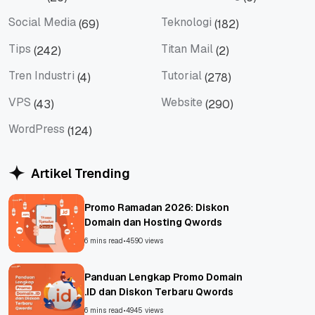
Server
Shared Hosting
Social Media
Teknologi
(69)
(182)
Social Media
Teknologi
Tips
Titan Mail
(242)
(2)
Tips
Titan Mail
Tren Industri
Tutorial
(4)
(278)
Tren Industri
Tutorial
VPS
Website
(43)
(290)
VPS
Website
WordPress
(124)
WordPress
Artikel Trending
Promo Ramadan 2026: Diskon
Domain dan Hosting Qwords
6 mins read
•
4590 views
Panduan Lengkap Promo Domain
.ID dan Diskon Terbaru Qwords
6 mins read
•
4945 views