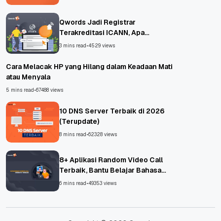
Qwords Jadi Registrar
Terakreditasi ICANN, Apa
Untungnya?
3 mins read
•
4529 views
Cara Melacak HP yang Hilang dalam Keadaan Mati
atau Menyala
5 mins read
•
67488 views
10 DNS Server Terbaik di 2026
(Terupdate)
8 mins read
•
62328 views
8+ Aplikasi Random Video Call
Terbaik, Bantu Belajar Bahasa
Asing!
6 mins read
•
49353 views