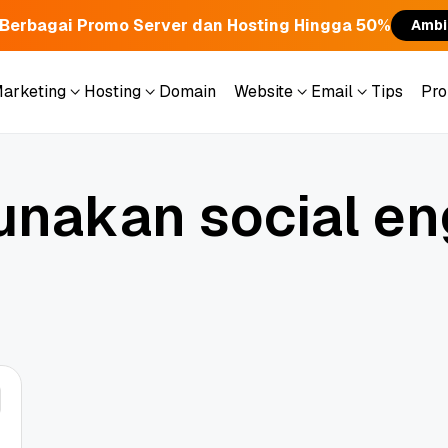
Berbagai Promo Server dan Hosting Hingga 50%
Ambi
Marketing
Hosting
Domain
Website
Email
Tips
Pr
Marketing
Hosting
Domain
Website
Email
Tips
Pr
u
n
a
k
a
n
s
o
c
i
a
l
e
n