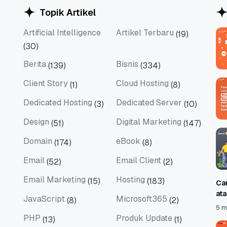
Topik Artikel
Artificial Intelligence
Artikel Terbaru
(19)
Artificial Intelligence
Artikel Terbaru
(30)
Berita
Bisnis
(139)
(334)
Berita
Bisnis
Client Story
Cloud Hosting
(1)
(8)
Client Story
Cloud Hosting
Dedicated Hosting
Dedicated Server
(3)
(10)
Dedicated Hosting
Dedicated Server
Design
Digital Marketing
(51)
(147)
Design
Digital Marketing
Domain
eBook
(174)
(8)
Domain
eBook
Email
Email Client
(52)
(2)
Email
Email Client
Email Marketing
Hosting
(15)
(183)
Ca
Email Marketing
Hosting
at
JavaScript
Microsoft365
(8)
(2)
JavaScript
Microsoft365
5 m
PHP
Produk Update
(13)
(1)
PHP
Produk Update