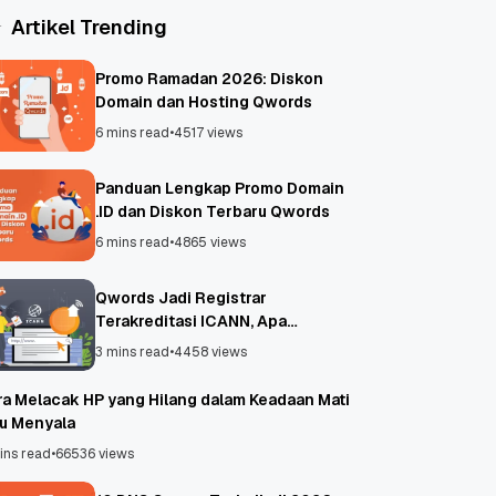
Artikel Trending
Promo Ramadan 2026: Diskon
Domain dan Hosting Qwords
6 mins read
•
4517 views
Panduan Lengkap Promo Domain
.ID dan Diskon Terbaru Qwords
6 mins read
•
4865 views
Qwords Jadi Registrar
Terakreditasi ICANN, Apa
Untungnya?
3 mins read
•
4458 views
ra Melacak HP yang Hilang dalam Keadaan Mati
au Menyala
ins read
•
66536 views