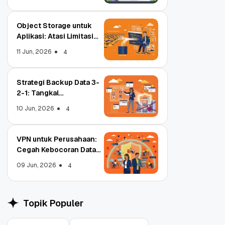
Object Storage untuk
Aplikasi: Atasi Limitasi
Media
11 Jun, 2026
4
Strategi Backup Data 3-
2-1: Tangkal
Ransomware Enterprise
10 Jun, 2026
4
VPN untuk Perusahaan:
Cegah Kebocoran Data
Tim WFA!
09 Jun, 2026
4
Object Storage untuk
Strategi Bac
Aplikasi: Atasi Limitasi
1: Tangkal R
Media
Enterprise
11 Jun, 2026
10 Jun, 2026
4
Topik Populer