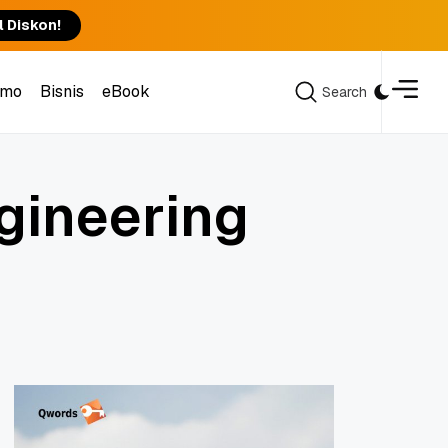
l Diskon!
omo
Bisnis
eBook
Search
Search
omo
Bisnis
eBook
g
i
n
e
e
r
i
n
g