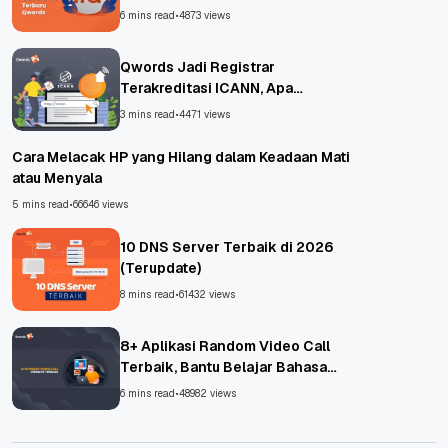
6 mins read
•
4873 views
Qwords Jadi Registrar
Terakreditasi ICANN, Apa
Untungnya?
3 mins read
•
4471 views
Cara Melacak HP yang Hilang dalam Keadaan Mati
atau Menyala
5 mins read
•
66646 views
10 DNS Server Terbaik di 2026
(Terupdate)
8 mins read
•
61432 views
8+ Aplikasi Random Video Call
Terbaik, Bantu Belajar Bahasa
Asing!
6 mins read
•
48982 views