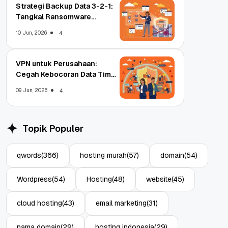
Strategi Backup Data 3-2-1:
Tangkal Ransomware
Enterprise
10 Jun, 2026
4
VPN untuk Perusahaan:
Cegah Kebocoran Data Tim
WFA!
09 Jun, 2026
4
Topik Populer
qwords
(366)
hosting murah
(57)
domain
(54)
Wordpress
(54)
Hosting
(48)
website
(45)
cloud hosting
(43)
email marketing
(31)
nama domain
(29)
hosting indonesia
(29)