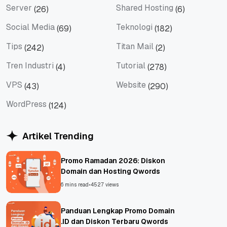
Server
Shared Hosting
(26)
(6)
Server
Shared Hosting
Social Media
Teknologi
(69)
(182)
Social Media
Teknologi
Tips
Titan Mail
(242)
(2)
Tips
Titan Mail
Tren Industri
Tutorial
(4)
(278)
Tren Industri
Tutorial
VPS
Website
(43)
(290)
VPS
Website
WordPress
(124)
WordPress
Artikel Trending
Promo Ramadan 2026: Diskon
Domain dan Hosting Qwords
6 mins read
•
4527 views
Panduan Lengkap Promo Domain
.ID dan Diskon Terbaru Qwords