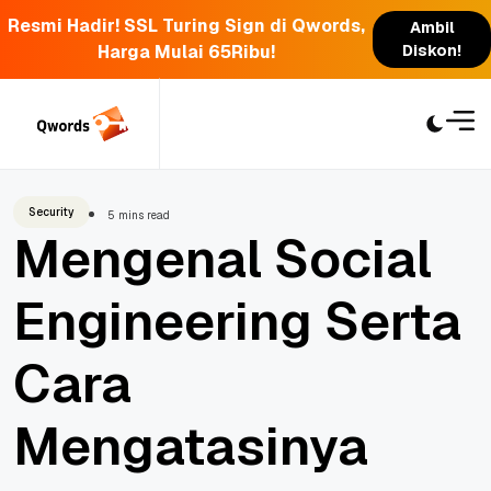
Resmi Hadir! SSL Turing Sign di Qwords,
Ambil
Harga Mulai 65Ribu!
Diskon!
Skip
to
content
Security
5 mins read
Mengenal Social
Engineering Serta
Cara
Mengatasinya