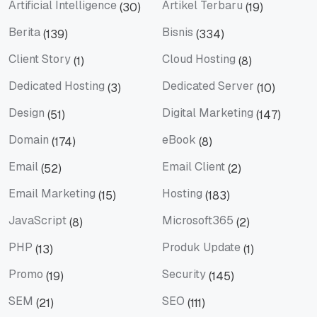
Artificial Intelligence
Artikel Terbaru
(30)
(19)
Artificial Intelligence
Artikel Terbaru
Berita
Bisnis
(139)
(334)
Berita
Bisnis
Client Story
Cloud Hosting
(1)
(8)
Client Story
Cloud Hosting
Dedicated Hosting
Dedicated Server
(3)
(10)
Dedicated Hosting
Dedicated Server
Design
Digital Marketing
(51)
(147)
Design
Digital Marketing
Domain
eBook
(174)
(8)
Domain
eBook
Email
Email Client
(52)
(2)
Email
Email Client
Email Marketing
Hosting
(15)
(183)
Email Marketing
Hosting
JavaScript
Microsoft365
(8)
(2)
JavaScript
Microsoft365
PHP
Produk Update
(13)
(1)
PHP
Produk Update
Promo
Security
(19)
(145)
Promo
Security
SEM
SEO
(21)
(111)
SEM
SEO