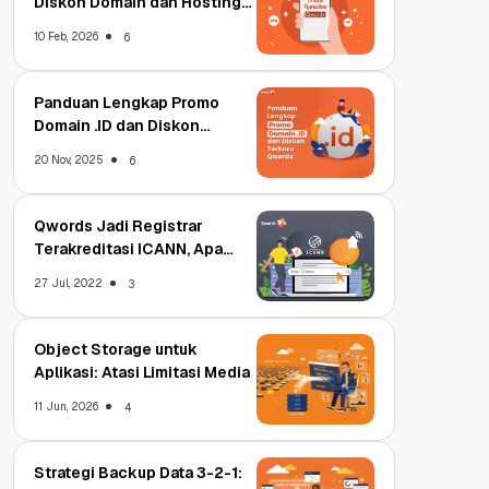
Diskon Domain dan Hosting
Qwords
10 Feb, 2026
6
Panduan Lengkap Promo
Domain .ID dan Diskon
Terbaru
20 Nov, 2025
6
Qwords Jadi Registrar
Terakreditasi ICANN, Apa
Untungnya?
27 Jul, 2022
3
Object Storage untuk
Aplikasi: Atasi Limitasi Media
11 Jun, 2026
4
Strategi Backup Data 3-2-1: