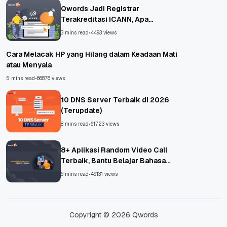
Qwords Jadi Registrar
Terakreditasi ICANN, Apa
Untungnya?
3 mins read
•
4493 views
Cara Melacak HP yang Hilang dalam Keadaan Mati
atau Menyala
5 mins read
•
66876 views
10 DNS Server Terbaik di 2026
(Terupdate)
8 mins read
•
61723 views
8+ Aplikasi Random Video Call
Terbaik, Bantu Belajar Bahasa
Asing!
6 mins read
•
49131 views
Copyright © 2026 Qwords