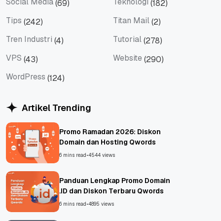
Social Media
Teknologi
(69)
(182)
Social Media
Teknologi
Tips
Titan Mail
(242)
(2)
Tips
Titan Mail
Tren Industri
Tutorial
(4)
(278)
Tren Industri
Tutorial
VPS
Website
(43)
(290)
VPS
Website
WordPress
(124)
WordPress
Artikel Trending
Promo Ramadan 2026: Diskon
Domain dan Hosting Qwords
6 mins read
•
4544 views
Panduan Lengkap Promo Domain
.ID dan Diskon Terbaru Qwords
6 mins read
•
4895 views