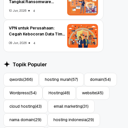
Tangkal Ransomware
Enterprise
10 Jun, 2026
4
VPN untuk Perusahaan:
Cegah Kebocoran Data Tim
WFA!
09 Jun, 2026
4
Topik Populer
qwords
(366)
hosting murah
(57)
domain
(54)
Wordpress
(54)
Hosting
(48)
website
(45)
cloud hosting
(43)
email marketing
(31)
nama domain
(29)
hosting indonesia
(29)