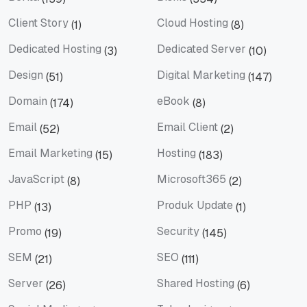
Berita
Bisnis
Client Story
Cloud Hosting
(1)
(8)
Client Story
Cloud Hosting
Dedicated Hosting
Dedicated Server
(3)
(10)
Dedicated Hosting
Dedicated Server
Design
Digital Marketing
(51)
(147)
Design
Digital Marketing
Domain
eBook
(174)
(8)
Domain
eBook
Email
Email Client
(52)
(2)
Email
Email Client
Email Marketing
Hosting
(15)
(183)
Email Marketing
Hosting
JavaScript
Microsoft365
(8)
(2)
JavaScript
Microsoft365
PHP
Produk Update
(13)
(1)
PHP
Produk Update
Promo
Security
(19)
(145)
Promo
Security
SEM
SEO
(21)
(111)
SEM
SEO
Server
Shared Hosting
(26)
(6)
Server
Shared Hosting