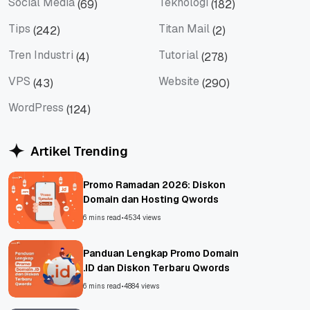
Social Media
Teknologi
(69)
(182)
Social Media
Teknologi
Tips
Titan Mail
(242)
(2)
Tips
Titan Mail
Tren Industri
Tutorial
(4)
(278)
Tren Industri
Tutorial
VPS
Website
(43)
(290)
VPS
Website
WordPress
(124)
WordPress
Artikel Trending
Promo Ramadan 2026: Diskon
Domain dan Hosting Qwords
6 mins read
•
4534 views
Panduan Lengkap Promo Domain
.ID dan Diskon Terbaru Qwords
6 mins read
•
4884 views