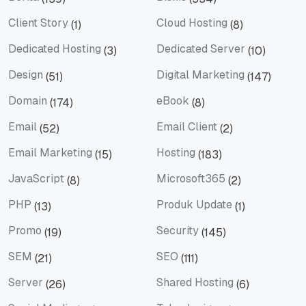
Berita
Bisnis
Client Story
Cloud Hosting
(1)
(8)
Client Story
Cloud Hosting
Dedicated Hosting
Dedicated Server
(3)
(10)
Dedicated Hosting
Dedicated Server
Design
Digital Marketing
(51)
(147)
Design
Digital Marketing
Domain
eBook
(174)
(8)
Domain
eBook
Email
Email Client
(52)
(2)
Email
Email Client
Email Marketing
Hosting
(15)
(183)
Email Marketing
Hosting
JavaScript
Microsoft365
(8)
(2)
JavaScript
Microsoft365
PHP
Produk Update
(13)
(1)
PHP
Produk Update
Promo
Security
(19)
(145)
Promo
Security
SEM
SEO
(21)
(111)
SEM
SEO
Server
Shared Hosting
(26)
(6)
Server
Shared Hosting