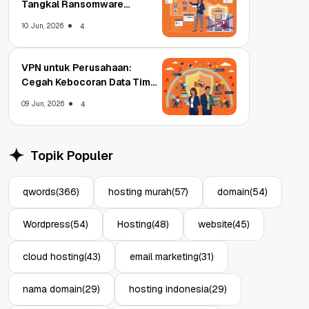
Tangkal Ransomware
Enterprise
10 Jun, 2026
4
VPN untuk Perusahaan:
Cegah Kebocoran Data Tim
WFA!
09 Jun, 2026
4
Topik Populer
qwords
(366)
hosting murah
(57)
domain
(54)
Wordpress
(54)
Hosting
(48)
website
(45)
cloud hosting
(43)
email marketing
(31)
nama domain
(29)
hosting indonesia
(29)