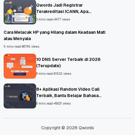
Qwords Jadi Registrar
Terakreditasi ICANN, Apa
Untungnya?
3 mins read
•
4477 views
Cara Melacak HP yang Hilang dalam Keadaan Mati
atau Menyala
5 mins read
•
66745 views
10 DNS Server Terbaik di 2026
(Terupdate)
8 mins read
•
61532 views
8+ Aplikasi Random Video Call
Terbaik, Bantu Belajar Bahasa
Asing!
6 mins read
•
49031 views
Copyright © 2026 Qwords