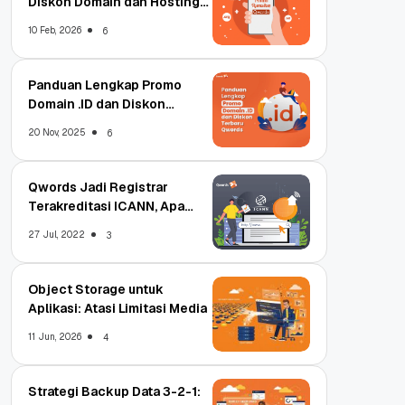
Diskon Domain dan Hosting
Qwords
10 Feb, 2026
6
Panduan Lengkap Promo
Domain .ID dan Diskon
Terbaru
20 Nov, 2025
6
Qwords Jadi Registrar
Terakreditasi ICANN, Apa
Untungnya?
27 Jul, 2022
3
Object Storage untuk
Aplikasi: Atasi Limitasi Media
11 Jun, 2026
4
Strategi Backup Data 3-2-1: