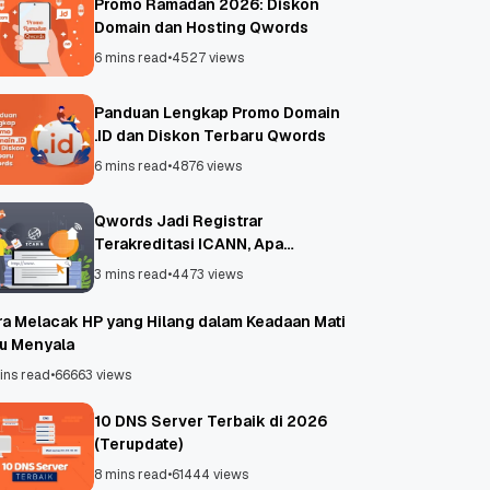
Promo Ramadan 2026: Diskon
Domain dan Hosting Qwords
6 mins read
•
4527 views
Panduan Lengkap Promo Domain
.ID dan Diskon Terbaru Qwords
6 mins read
•
4876 views
Qwords Jadi Registrar
Terakreditasi ICANN, Apa
Untungnya?
3 mins read
•
4473 views
ra Melacak HP yang Hilang dalam Keadaan Mati
au Menyala
ins read
•
66663 views
10 DNS Server Terbaik di 2026
(Terupdate)
8 mins read
•
61444 views