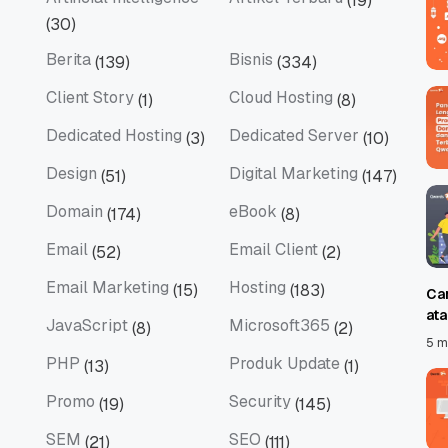
(19)
Artificial Intelligence
Artikel Terbaru
(30)
Berita
Bisnis
(139)
(334)
Berita
Bisnis
Client Story
Cloud Hosting
(1)
(8)
Client Story
Cloud Hosting
Dedicated Hosting
Dedicated Server
(3)
(10)
Dedicated Hosting
Dedicated Server
Design
Digital Marketing
(51)
(147)
Design
Digital Marketing
Domain
eBook
(174)
(8)
Domain
eBook
Email
Email Client
(52)
(2)
Email
Email Client
Email Marketing
Hosting
(15)
(183)
Ca
Email Marketing
Hosting
at
JavaScript
Microsoft365
(8)
(2)
JavaScript
Microsoft365
5 m
PHP
Produk Update
(13)
(1)
PHP
Produk Update
Promo
Security
(19)
(145)
Promo
Security
SEM
SEO
(21)
(111)