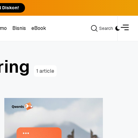
l Diskon!
omo
Bisnis
eBook
Search
Search
omo
Bisnis
eBook
r
i
n
g
1 article