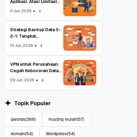
Aplikasi: Atasi Limitasi
Media
11 Jun, 2026
4
Strategi Backup Data 3-
2-1: Tangkal
Ransomware Enterprise
10 Jun, 2026
4
VPN untuk Perusahaan:
Cegah Kebocoran Data
Tim WFA!
09 Jun, 2026
4
Object Storage untuk
S
Aplikasi: Atasi Limitasi
1
Topik Populer
Media
E
11 Jun, 2026
10
4
qwords
(366)
hosting murah
(57)
domain
(54)
Wordpress
(54)