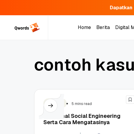
Dapatkan 
Skip
to
Home
Berita
Digital 
content
Home
Berita
Digital 
c
o
n
t
o
h
k
a
s
Security
5 mins read
Mengenal Social Engineering
Serta Cara Mengatasinya