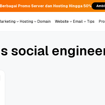
Berbagai Promo Server dan Hosting Hingga 50%
Ambi
Marketing
Hosting
Domain
Website
Email
Tips
Pr
Marketing
Hosting
Domain
Website
Email
Tips
Pr
u
s
s
o
c
i
a
l
e
n
g
i
n
e
e