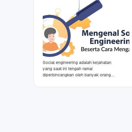
Social engineering adalah kejahatan
yang saat ini tengah ramai
diperbincangkan oleh banyak orang.
Banyaknya tanggapan mengenai
social engineering ini karena
kejahatan dunia maya semacam ini...