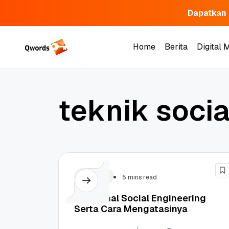
Dapatkan 
Skip
to
Home
Berita
Digital 
content
Home
Berita
Digital 
t
e
k
n
i
k
s
o
c
i
Security
5 mins read
Mengenal Social Engineering
Serta Cara Mengatasinya