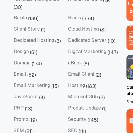
(19)
Artificial Intelligence
Artikel Terbaru
(30)
Berita
Bisnis
(139)
(334)
Berita
Bisnis
Client Story
Cloud Hosting
(1)
(8)
Client Story
Cloud Hosting
Dedicated Hosting
Dedicated Server
(3)
(10)
Dedicated Hosting
Dedicated Server
Design
Digital Marketing
(51)
(147)
Design
Digital Marketing
Domain
eBook
(174)
(8)
Domain
eBook
Email
Email Client
(52)
(2)
Email
Email Client
Email Marketing
Hosting
(15)
(183)
Ca
Email Marketing
Hosting
at
JavaScript
Microsoft365
(8)
(2)
JavaScript
Microsoft365
5 m
PHP
Produk Update
(13)
(1)
PHP
Produk Update
Promo
Security
(19)
(145)
Promo
Security
SEM
SEO
(21)
(111)