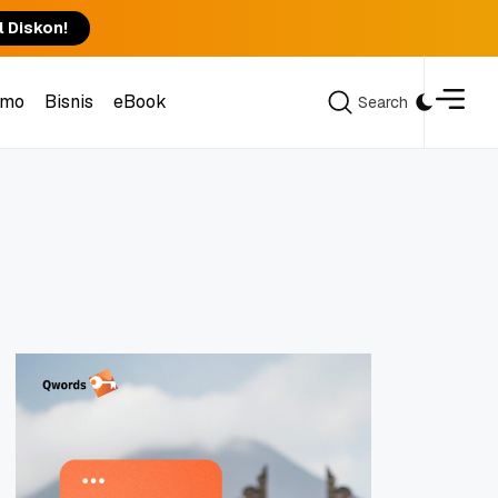
l Diskon!
omo
Bisnis
eBook
Search
Search
omo
Bisnis
eBook