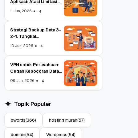
Aplikasi: Atasi Limitasi
Media
11 Jun, 2026
4
Strategi Backup Data 3-
2-1: Tangkal
Ransomware Enterprise
10 Jun, 2026
4
VPN untuk Perusahaan:
Cegah Kebocoran Data
Tim WFA!
09 Jun, 2026
4
Object Storage untuk
Strategi 
Aplikasi: Atasi Limitasi
1: Tangka
Topik Populer
Media
Enterpris
11 Jun, 2026
10 Jun, 202
4
qwords
(366)
hosting murah
(57)
domain
(54)
Wordpress
(54)