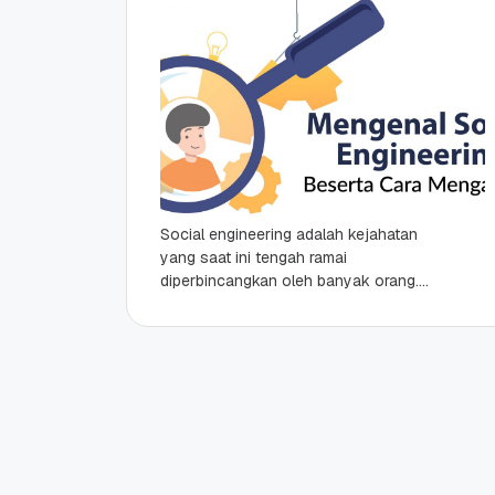
Social engineering adalah kejahatan
yang saat ini tengah ramai
diperbincangkan oleh banyak orang.
Banyaknya tanggapan mengenai
social engineering ini karena
kejahatan dunia maya semacam ini...