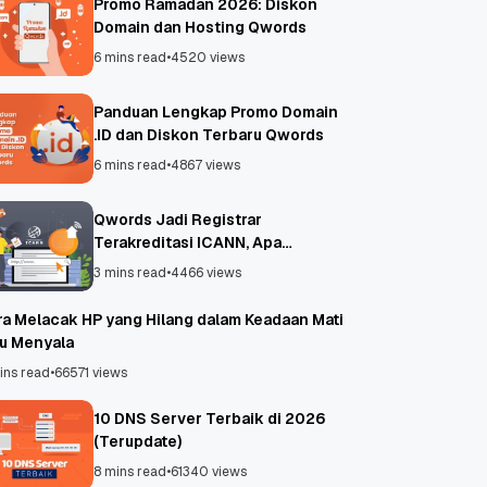
Promo Ramadan 2026: Diskon
Domain dan Hosting Qwords
6 mins read
•
4520 views
Panduan Lengkap Promo Domain
.ID dan Diskon Terbaru Qwords
6 mins read
•
4867 views
Qwords Jadi Registrar
Terakreditasi ICANN, Apa
Untungnya?
3 mins read
•
4466 views
ra Melacak HP yang Hilang dalam Keadaan Mati
au Menyala
ins read
•
66571 views
10 DNS Server Terbaik di 2026
(Terupdate)
8 mins read
•
61340 views