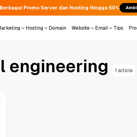
Berbagai Promo Server dan Hosting Hingga 50%
Ambi
Marketing
Hosting
Domain
Website
Email
Tips
Pr
Marketing
Hosting
Domain
Website
Email
Tips
Pr
a
l
e
n
g
i
n
e
e
r
i
n
g
1 article