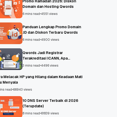
Promo Ramadan 2026: Diskon
Domain dan Hosting Qwords
6 mins read
•
4551 views
Panduan Lengkap Promo Domain
.ID dan Diskon Terbaru Qwords
6 mins read
•
4900 views
Qwords Jadi Registrar
Terakreditasi ICANN, Apa
Untungnya?
3 mins read
•
4496 views
ra Melacak HP yang Hilang dalam Keadaan Mati
au Menyala
ins read
•
66943 views
10 DNS Server Terbaik di 2026
(Terupdate)
8 mins read
•
61839 views