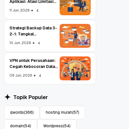
Aplikasi: Atasi Limitasi
Media
11 Jun, 2026
4
Strategi Backup Data 3-
2-1: Tangkal
Ransomware Enterprise
10 Jun, 2026
4
VPN untuk Perusahaan:
Cegah Kebocoran Data
Tim WFA!
09 Jun, 2026
4
adi Registrar
Object Storage untuk
itasi ICANN, Apa
Aplikasi: Atasi Limitasi
Topik Populer
ya?
Media
22
11 Jun, 2026
3
4
qwords
(366)
hosting murah
(57)
domain
(54)
Wordpress
(54)