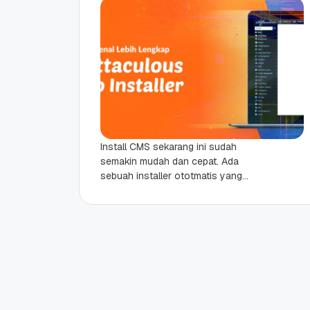
Install CMS sekarang ini sudah
semakin mudah dan cepat. Ada
sebuah installer ototmatis yang
dipergunakan untuk cPanel dan
DirectAdmin dengan nama
softaculous. Yang membedakan
installer...