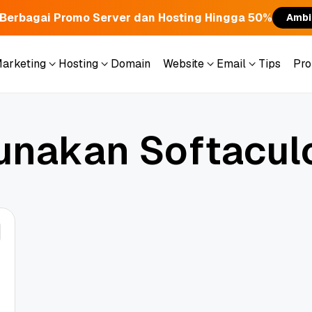
Berbagai Promo Server dan Hosting Hingga 50%
Ambi
Marketing
Hosting
Domain
Website
Email
Tips
Pr
Marketing
Hosting
Domain
Website
Email
Tips
Pr
u
n
a
k
a
n
S
o
f
t
a
c
u
l