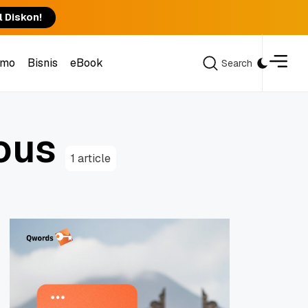
l Diskon!
omo
Bisnis
eBook
Search
Search
omo
Bisnis
eBook
o
u
s
1 article