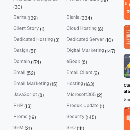
(19)
Artificial Intelligence
Artikel Terbaru
(30)
Berita
Bisnis
(139)
(334)
Berita
Bisnis
Client Story
Cloud Hosting
(1)
(8)
Client Story
Cloud Hosting
Dedicated Hosting
Dedicated Server
(3)
(10)
Dedicated Hosting
Dedicated Server
Design
Digital Marketing
(51)
(147)
Design
Digital Marketing
Domain
eBook
(174)
(8)
Domain
eBook
Email
Email Client
(52)
(2)
Email
Email Client
Email Marketing
Hosting
(15)
(183)
Ca
Email Marketing
Hosting
at
JavaScript
Microsoft365
(8)
(2)
JavaScript
Microsoft365
5 m
PHP
Produk Update
(13)
(1)
PHP
Produk Update
Promo
Security
(19)
(145)
Promo
Security
SEM
SEO
(21)
(111)