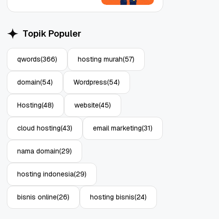
Topik Populer
qwords
(366)
hosting murah
(57)
Object Storage untuk
Strategi Bac
domain
(54)
Wordpress
(54)
Aplikasi: Atasi Limitasi
1: Tangkal R
Media
Enterprise
11 Jun, 2026
10 Jun, 2026
4
Hosting
(48)
website
(45)
cloud hosting
(43)
email marketing
(31)
nama domain
(29)
hosting indonesia
(29)
bisnis online
(26)
hosting bisnis
(24)