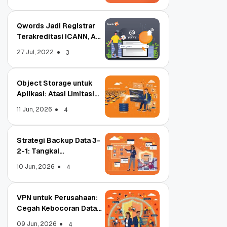
Qwords Jadi Registrar
Terakreditasi ICANN, Apa
Untungnya?
27 Jul, 2022
3
Object Storage untuk
Aplikasi: Atasi Limitasi
Media
11 Jun, 2026
4
Strategi Backup Data 3-
2-1: Tangkal
Ransomware Enterprise
10 Jun, 2026
4
VPN untuk Perusahaan:
Cegah Kebocoran Data
Tim WFA!
09 Jun, 2026
4