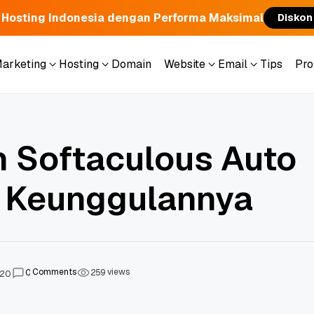
 Hosting Indonesia dengan Performa Maksimal
Diskon
Marketing
Hosting
Domain
Website
Email
Tips
Pr
Marketing
Hosting
Domain
Website
Email
Tips
Pr
n Softaculous Auto
 & Keunggulannya
Comments
views
0
2
5
9
020