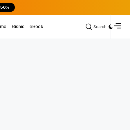
 50%
omo
Bisnis
eBook
Search
Search
omo
Bisnis
eBook