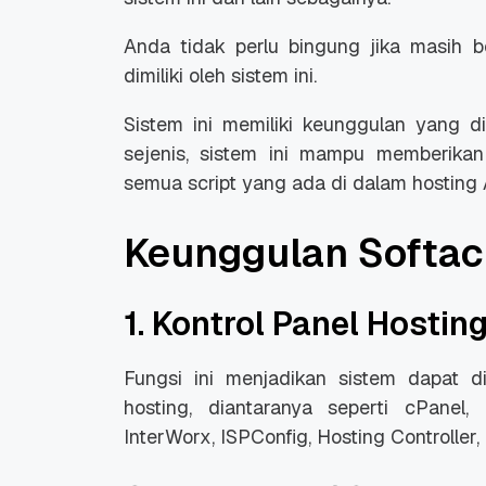
Anda tidak perlu bingung jika masih 
dimiliki oleh sistem ini.
Sistem ini memiliki keunggulan yang di
sejenis, sistem ini mampu memberika
Promo Ramadan 2026:
Panduan Lengkap
semua script yang ada di dalam hosting
Diskon Domain dan
Domain .ID dan Di
Hosting Qwords
Terbaru
10 Feb, 2026
20 Nov, 2025
6
6
Keunggulan Softac
1. Kontrol Panel Hosting
Fungsi ini menjadikan sistem dapat d
hosting, diantaranya seperti cPanel,
InterWorx, ISPConfig, Hosting Controlle