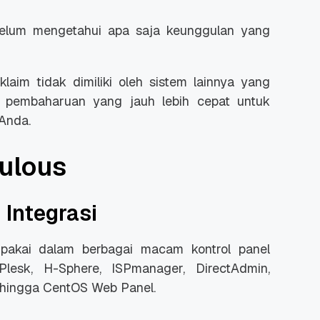
belum mengetahui apa saja keunggulan yang
klaim tidak dimiliki oleh sistem lainnya yang
n pembaharuan yang jauh lebih cepat untuk
 Promo
Qwords Jadi Registrar
 Anda.
skon
Terakreditasi ICANN, Apa
Untungnya?
27 Jul, 2022
3
ulous
 Integrasi
ipakai dalam berbagai macam kontrol panel
 Plesk, H-Sphere, ISPmanager, DirectAdmin,
r, hingga CentOS Web Panel.