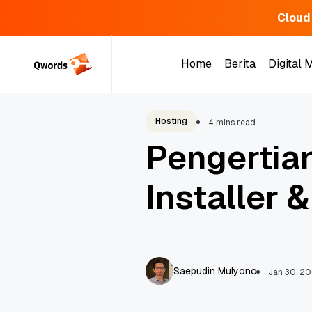
Cloud
Skip
to
Home
Berita
Digital 
content
Home
Berita
Digital 
Hosting
4 mins read
Pengertia
Installer
Saepudin Mulyono
Jan 30, 2