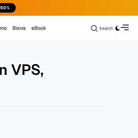
 50%
omo
Bisnis
eBook
Search
Search
omo
Bisnis
eBook
n VPS,