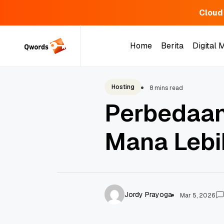
Cloud
Skip
to
Home
Berita
Digital 
content
Home
Berita
Digital 
Hosting
8 mins read
Perbedaan
Mana Lebi
Jordy Prayoga
Mar 5, 2026