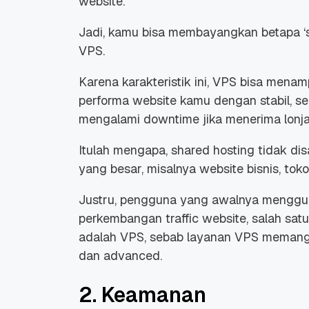
website
.
Jadi, kamu bisa membayangkan betapa ‘s
VPS.
Karena karakteristik ini, VPS bisa men
performa
website
kamu dengan stabil, se
mengalami
downtime
jika menerima lonj
Itulah mengapa, shared hosting tidak d
yang besar, misalnya
website
bisnis, tok
Justru, pengguna yang awalnya menggu
perkembangan
traffic
website
, salah sat
adalah VPS, sebab layanan VPS memang 
dan
advanced.
2. Keamanan