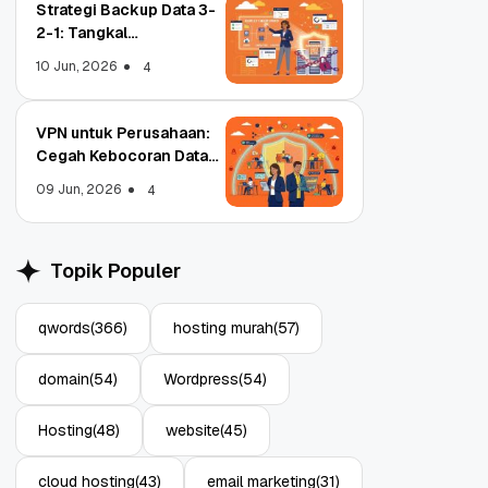
Strategi Backup Data 3-
2-1: Tangkal
Ransomware Enterprise
10 Jun, 2026
4
VPN untuk Perusahaan:
Cegah Kebocoran Data
Object Storage untuk
Strategi Bac
Tim WFA!
Aplikasi: Atasi Limitasi
1: Tangkal R
09 Jun, 2026
4
Media
Enterprise
11 Jun, 2026
10 Jun, 2026
4
Topik Populer
qwords
(366)
hosting murah
(57)
domain
(54)
Wordpress
(54)
Hosting
(48)
website
(45)
cloud hosting
(43)
email marketing
(31)