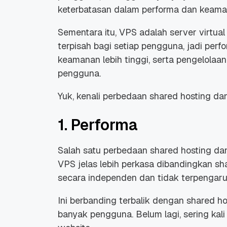
keterbatasan dalam performa dan keama
Sementara itu, VPS adalah server virtu
terpisah bagi setiap pengguna, jadi perfo
keamanan lebih tinggi, serta pengelola
pengguna.
Promo Ramadan 2026:
Panduan Lengkap
Diskon Domain dan
Domain .ID dan Di
Yuk, kenali perbedaan shared hosting dan
Hosting Qwords
Terbaru
10 Feb, 2026
20 Nov, 2025
6
6
1. Performa
Salah satu perbedaan shared hosting da
VPS jelas lebih perkasa dibandingkan sha
secara independen dan tidak terpengaru
Ini berbanding terbalik dengan shared h
banyak pengguna. Belum lagi, sering kali