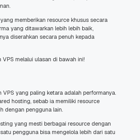
nan.
al yang memberikan
resource
khusus secara
rma yang ditawarkan lebih lebih baik,
annya diserahkan secara penuh kepada
 Promo
Qwords Jadi Registrar
skon
Terakreditasi ICANN, Apa
 VPS melalui ulasan di bawah ini!
Untungnya?
27 Jul, 2022
3
n VPS yang paling ketara adalah performanya.
red hosting, sebab ia memiliki
resource
h dengan pengguna lain.
osting yang mesti berbagai
resource
dengan
 satu pengguna bisa mengelola lebih dari satu