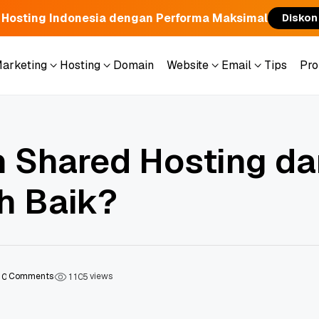
 Hosting Indonesia dengan Performa Maksimal
Diskon
Marketing
Hosting
Domain
Website
Email
Tips
Pr
Marketing
Hosting
Domain
Website
Email
Tips
Pr
 Shared Hosting da
h Baik?
Comments
views
0
1
1
0
5