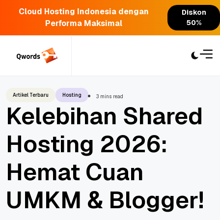
Cloud Hosting Indonesia dengan
Diskon
Performa Maksimal
50%
Skip
to
content
Artikel Terbaru
Hosting
3 mins read
Kelebihan Shared
Hosting 2026:
Hemat Cuan
UMKM & Blogger!