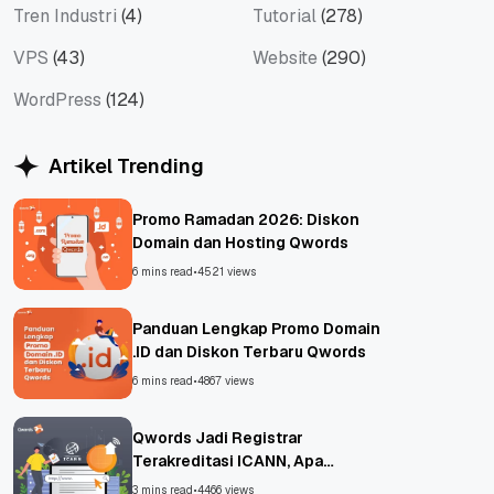
Tren Industri
(4)
Tutorial
(278)
VPS
(43)
Website
(290)
WordPress
(124)
Artikel Trending
Promo Ramadan 2026: Diskon
Domain dan Hosting Qwords
6 mins read
•
4521 views
Panduan Lengkap Promo Domain
.ID dan Diskon Terbaru Qwords
6 mins read
•
4867 views
Qwords Jadi Registrar
Terakreditasi ICANN, Apa
Untungnya?
3 mins read
•
4466 views