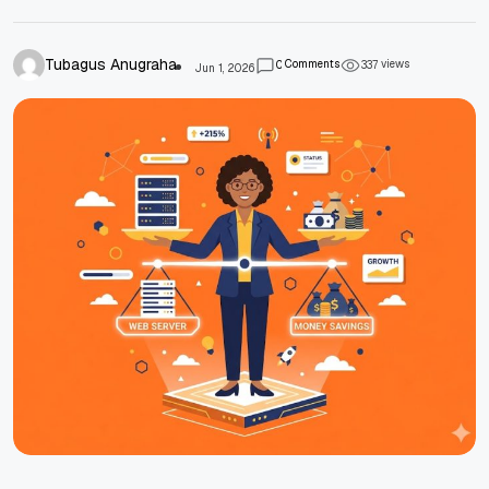
Tubagus Anugraha
Comments
views
0
3
3
7
Jun 1, 2026