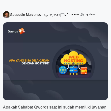
Saepudin Mulyono
Comments
views
0
1
7
3
Agu 26, 2022
Apakah Sahabat Qwords saat ini sudah memiliki layanan