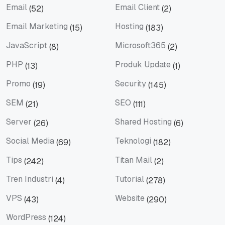
Email
Email Client
(52)
(2)
Email
Email Client
Email Marketing
Hosting
(15)
(183)
Email Marketing
Hosting
JavaScript
Microsoft365
(8)
(2)
JavaScript
Microsoft365
PHP
Produk Update
(13)
(1)
PHP
Produk Update
Promo
Security
(19)
(145)
Promo
Security
SEM
SEO
(21)
(111)
SEM
SEO
Server
Shared Hosting
(26)
(6)
Server
Shared Hosting
Social Media
Teknologi
(69)
(182)
Social Media
Teknologi
Tips
Titan Mail
(242)
(2)
Tips
Titan Mail
Tren Industri
Tutorial
(4)
(278)
Tren Industri
Tutorial
VPS
Website
(43)
(290)
VPS
Website
WordPress
(124)