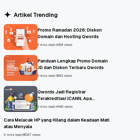
WordPress
Artikel Trending
Promo Ramadan 2026: Diskon
Domain dan Hosting Qwords
6 mins read
•
4494 views
Panduan Lengkap Promo Domain
.ID dan Diskon Terbaru Qwords
6 mins read
•
4843 views
Qwords Jadi Registrar
Terakreditasi ICANN, Apa
Untungnya?
3 mins read
•
4440 views
Cara Melacak HP yang Hilang dalam Keadaan Mati
atau Menyala
5 mins read
•
66347 views