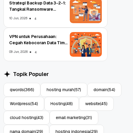
Strategi Backup Data 3-2-1:
Tangkal Ransomware
Enterprise
10 Jun, 2026
4
VPN untuk Perusahaan:
Cegah Kebocoran Data Tim
WFA!
09 Jun, 2026
4
Topik Populer
qwords
(366)
hosting murah
(57)
domain
(54)
Wordpress
(54)
Hosting
(48)
website
(45)
cloud hosting
(43)
email marketing
(31)
nama domain
(29)
hosting indonesia
(29)