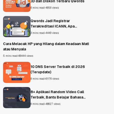
.ID dan Diskon Terbaru Qwords
6 mins read
•
4856 views
Qwords Jadi Registrar
Terakreditasi ICANN, Apa
Untungnya?
3 mins read
•
4449 views
Cara Melacak HP yang Hilang dalam Keadaan Mati
atau Menyala
5 mins read
•
66444 views
10 DNS Server Terbaik di 2026
(Terupdate)
8 mins read
•
61176 views
8+ Aplikasi Random Video Call
Terbaik, Bantu Belajar Bahasa
Asing!
6 mins read
•
48827 views