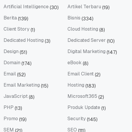
Artificial Intelligence
Artikel Terbaru
(30)
(19)
Artificial Intelligence
Artikel Terbaru
Berita
Bisnis
(139)
(334)
Berita
Bisnis
Client Story
Cloud Hosting
(1)
(8)
Client Story
Cloud Hosting
Dedicated Hosting
Dedicated Server
(3)
(10)
Dedicated Hosting
Dedicated Server
Design
Digital Marketing
(51)
(147)
Design
Digital Marketing
Domain
eBook
(174)
(8)
Domain
eBook
Email
Email Client
(52)
(2)
Email
Email Client
Email Marketing
Hosting
(15)
(183)
Email Marketing
Hosting
JavaScript
Microsoft365
(8)
(2)
JavaScript
Microsoft365
PHP
Produk Update
(13)
(1)
PHP
Produk Update
Promo
Security
(19)
(145)
Promo
Security
SEM
SEO
(21)
(111)