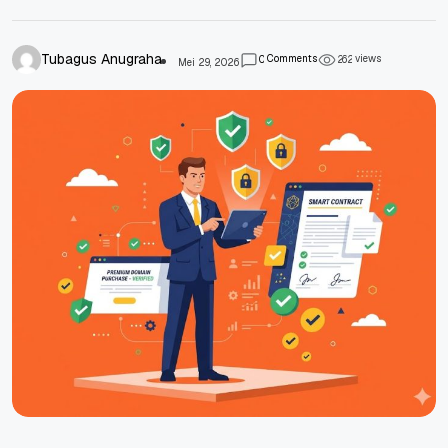
Tubagus Anugraha
Comments
views
0
2
6
2
Mei 29, 2026