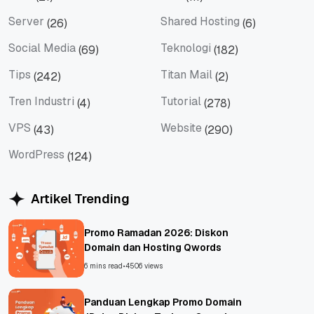
SEM
SEO
Server
Shared Hosting
(26)
(6)
Server
Shared Hosting
Social Media
Teknologi
(69)
(182)
Social Media
Teknologi
Tips
Titan Mail
(242)
(2)
Tips
Titan Mail
Tren Industri
Tutorial
(4)
(278)
Tren Industri
Tutorial
VPS
Website
(43)
(290)
VPS
Website
WordPress
(124)
WordPress
Artikel Trending
Promo Ramadan 2026: Diskon
Domain dan Hosting Qwords
6 mins read
•
4506 views
Panduan Lengkap Promo Domain