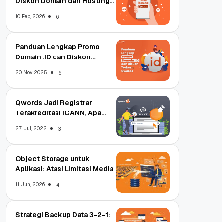
Diskon Domain dan Hosting
Qwords
10 Feb, 2026
6
Panduan Lengkap Promo
Domain .ID dan Diskon
Terbaru
20 Nov, 2025
6
Qwords Jadi Registrar
Terakreditasi ICANN, Apa
Untungnya?
27 Jul, 2022
3
Object Storage untuk
Aplikasi: Atasi Limitasi Media
11 Jun, 2026
4
Strategi Backup Data 3-2-1: