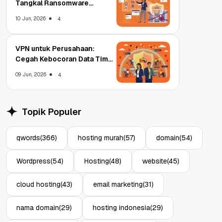
Tangkal Ransomware
Enterprise
10 Jun, 2026
4
VPN untuk Perusahaan:
Cegah Kebocoran Data Tim
WFA!
09 Jun, 2026
4
Topik Populer
qwords
(366)
hosting murah
(57)
domain
(54)
Wordpress
(54)
Hosting
(48)
website
(45)
cloud hosting
(43)
email marketing
(31)
nama domain
(29)
hosting indonesia
(29)