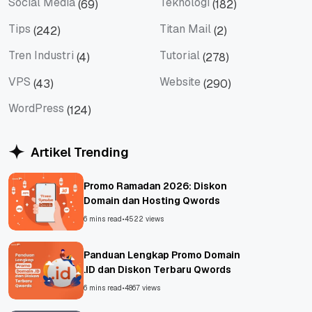
Social Media
Teknologi
(69)
(182)
Social Media
Teknologi
Tips
Titan Mail
(242)
(2)
Tips
Titan Mail
Tren Industri
Tutorial
(4)
(278)
Tren Industri
Tutorial
VPS
Website
(43)
(290)
VPS
Website
WordPress
(124)
WordPress
Artikel Trending
Promo Ramadan 2026: Diskon
Domain dan Hosting Qwords
6 mins read
•
4522 views
Panduan Lengkap Promo Domain
.ID dan Diskon Terbaru Qwords
6 mins read
•
4867 views