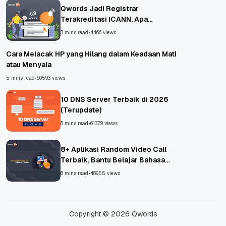
Qwords Jadi Registrar
Terakreditasi ICANN, Apa
Untungnya?
3 mins read
•
4466 views
Cara Melacak HP yang Hilang dalam Keadaan Mati
atau Menyala
5 mins read
•
66593 views
10 DNS Server Terbaik di 2026
(Terupdate)
8 mins read
•
61379 views
8+ Aplikasi Random Video Call
Terbaik, Bantu Belajar Bahasa
Asing!
6 mins read
•
48955 views
Copyright © 2026 Qwords