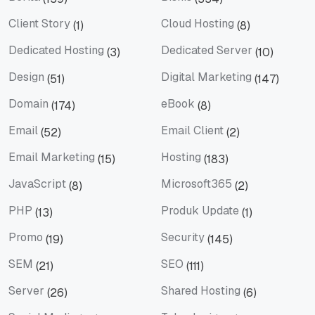
Berita
Bisnis
Client Story
Cloud Hosting
(1)
(8)
Client Story
Cloud Hosting
Dedicated Hosting
Dedicated Server
(3)
(10)
Dedicated Hosting
Dedicated Server
Design
Digital Marketing
(51)
(147)
Design
Digital Marketing
Domain
eBook
(174)
(8)
Domain
eBook
Email
Email Client
(52)
(2)
Email
Email Client
Email Marketing
Hosting
(15)
(183)
Email Marketing
Hosting
JavaScript
Microsoft365
(8)
(2)
JavaScript
Microsoft365
PHP
Produk Update
(13)
(1)
PHP
Produk Update
Promo
Security
(19)
(145)
Promo
Security
SEM
SEO
(21)
(111)
SEM
SEO
Server
Shared Hosting
(26)
(6)
Server
Shared Hosting