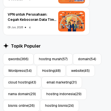
VPN untuk Perusahaan:
Cegah Kebocoran Data Tim
WFA!
09 Jun, 2026
4
Topik Populer
qwords
(366)
hosting murah
(57)
domain
(54)
Wordpress
(54)
Hosting
(48)
website
(45)
cloud hosting
(43)
email marketing
(31)
nama domain
(29)
hosting indonesia
(29)
bisnis online
(26)
hosting bisnis
(24)