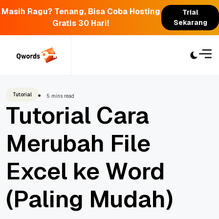
Masih Ragu? Tenang, Bisa Coba Hosting
Trial
Gratis 30 Hari!
Sekarang
Skip
to
content
Tutorial
5 mins read
Tutorial Cara
Merubah File
Excel ke Word
(Paling Mudah)