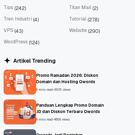
Social Media
Teknologi
Tips
Titan Mail
(242)
(2)
Tips
Titan Mail
Tren Industri
Tutorial
(4)
(278)
Tren Industri
Tutorial
VPS
Website
(43)
(290)
VPS
Website
WordPress
(124)
WordPress
Artikel Trending
Promo Ramadan 2026: Diskon
Domain dan Hosting Qwords
6 mins read
•
4505 views
Panduan Lengkap Promo Domain
.ID dan Diskon Terbaru Qwords
6 mins read
•
4856 views
Qwords Jadi Registrar