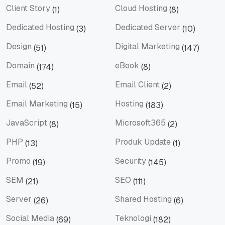
Client Story
Cloud Hosting
(1)
(8)
Client Story
Cloud Hosting
Dedicated Hosting
Dedicated Server
(3)
(10)
Dedicated Hosting
Dedicated Server
Design
Digital Marketing
(51)
(147)
Design
Digital Marketing
Domain
eBook
(174)
(8)
Domain
eBook
Email
Email Client
(52)
(2)
Email
Email Client
Email Marketing
Hosting
(15)
(183)
Email Marketing
Hosting
JavaScript
Microsoft365
(8)
(2)
JavaScript
Microsoft365
PHP
Produk Update
(13)
(1)
PHP
Produk Update
Promo
Security
(19)
(145)
Promo
Security
SEM
SEO
(21)
(111)
SEM
SEO
Server
Shared Hosting
(26)
(6)
Server
Shared Hosting
Social Media
Teknologi
(69)
(182)