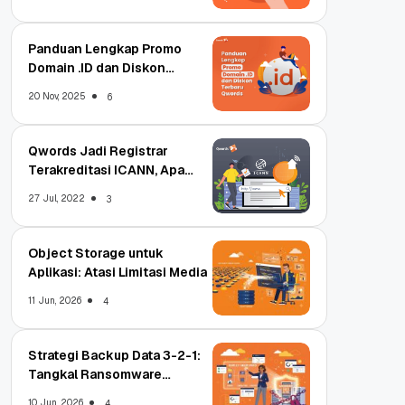
Panduan Lengkap Promo
Domain .ID dan Diskon
Terbaru
20 Nov, 2025
6
Qwords Jadi Registrar
Terakreditasi ICANN, Apa
Untungnya?
27 Jul, 2022
3
Object Storage untuk
Aplikasi: Atasi Limitasi Media
11 Jun, 2026
4
Strategi Backup Data 3-2-1:
Tangkal Ransomware
Enterprise
10 Jun, 2026
4