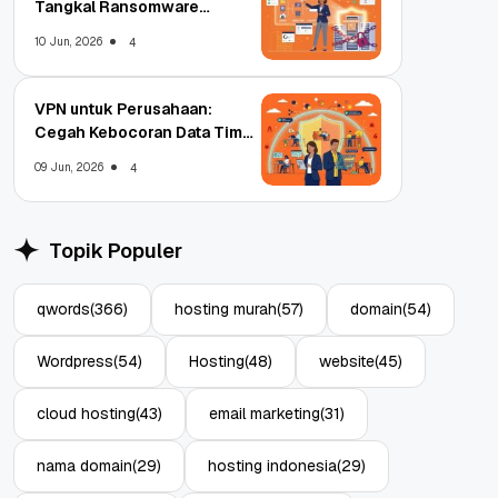
Tangkal Ransomware
Enterprise
10 Jun, 2026
4
VPN untuk Perusahaan:
Cegah Kebocoran Data Tim
WFA!
09 Jun, 2026
4
Topik Populer
qwords
(366)
hosting murah
(57)
domain
(54)
Wordpress
(54)
Hosting
(48)
website
(45)
cloud hosting
(43)
email marketing
(31)
nama domain
(29)
hosting indonesia
(29)