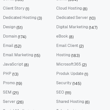
Berita
Bisnis
Client Story
Cloud Hosting
(1)
(8)
Client Story
Cloud Hosting
Dedicated Hosting
Dedicated Server
(3)
(10)
Dedicated Hosting
Dedicated Server
Design
Digital Marketing
(51)
(147)
Design
Digital Marketing
Domain
eBook
(174)
(8)
Domain
eBook
Email
Email Client
(52)
(2)
Email
Email Client
Email Marketing
Hosting
(15)
(183)
Email Marketing
Hosting
JavaScript
Microsoft365
(8)
(2)
JavaScript
Microsoft365
PHP
Produk Update
(13)
(1)
PHP
Produk Update
Promo
Security
(19)
(145)
Promo
Security
SEM
SEO
(21)
(111)
SEM
SEO
Server
Shared Hosting
(26)
(6)
Server
Shared Hosting