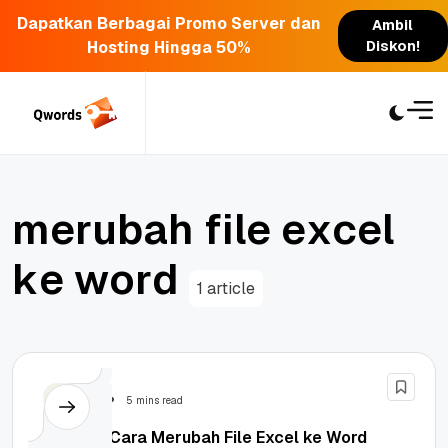
Dapatkan Berbagai Promo Server dan
Ambil
Hosting Hingga 50%
Diskon!
Skip
to
content
m
e
r
u
b
a
h
f
i
l
e
e
x
c
e
l
k
e
w
o
r
d
1 article
Tutorial
5 mins read
Tutorial Cara Merubah File Excel ke Word