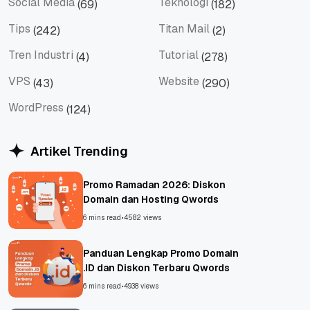
Social Media
Teknologi
(69)
(182)
Social Media
Teknologi
Tips
Titan Mail
(242)
(2)
Tips
Titan Mail
Tren Industri
Tutorial
(4)
(278)
Tren Industri
Tutorial
VPS
Website
(43)
(290)
VPS
Website
WordPress
(124)
WordPress
Artikel Trending
Promo Ramadan 2026: Diskon
Domain dan Hosting Qwords
6 mins read
•
4582 views
Panduan Lengkap Promo Domain
.ID dan Diskon Terbaru Qwords
6 mins read
•
4938 views