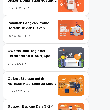
Diskon Domain dan Hosting
Qwords
10 Feb, 2026
6
Panduan Lengkap Promo
Domain .ID dan Diskon
Terbaru
20 Nov, 2025
6
Qwords Jadi Registrar
Terakreditasi ICANN, Apa
Untungnya?
27 Jul, 2022
3
Object Storage untuk
Aplikasi: Atasi Limitasi Media
11 Jun, 2026
4
Strategi Backup Data 3-2-1: