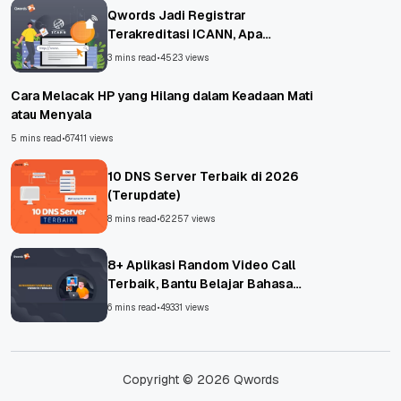
Qwords Jadi Registrar
Terakreditasi ICANN, Apa
Untungnya?
3 mins read
•
4523 views
Cara Melacak HP yang Hilang dalam Keadaan Mati
atau Menyala
5 mins read
•
67411 views
10 DNS Server Terbaik di 2026
(Terupdate)
8 mins read
•
62257 views
8+ Aplikasi Random Video Call
Terbaik, Bantu Belajar Bahasa
Asing!
6 mins read
•
49331 views
Copyright © 2026 Qwords