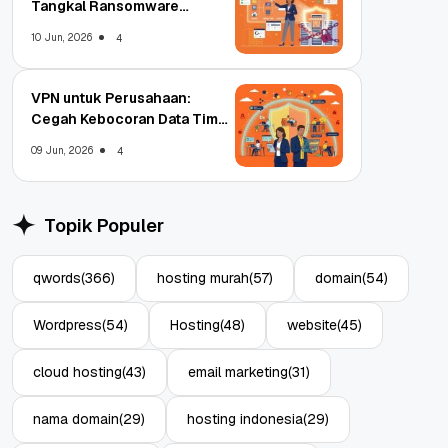
Tangkal Ransomware
Enterprise
10 Jun, 2026
4
VPN untuk Perusahaan:
Cegah Kebocoran Data Tim
WFA!
09 Jun, 2026
4
Topik Populer
qwords
(366)
hosting murah
(57)
domain
(54)
Wordpress
(54)
Hosting
(48)
website
(45)
cloud hosting
(43)
email marketing
(31)
nama domain
(29)
hosting indonesia
(29)