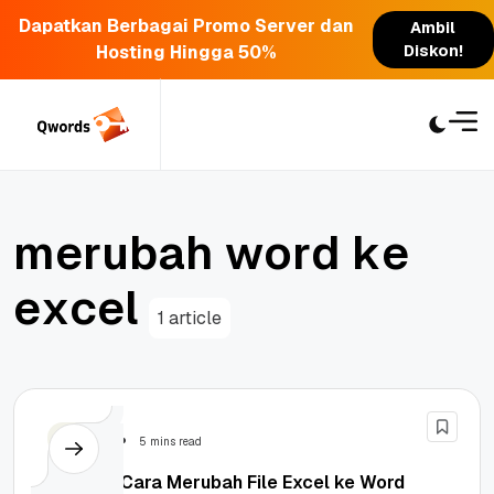
Dapatkan Berbagai Promo Server dan
Ambil
Hosting Hingga 50%
Diskon!
Skip
to
content
m
e
r
u
b
a
h
w
o
r
d
k
e
e
x
c
e
l
1 article
Tutorial
5 mins read
Tutorial Cara Merubah File Excel ke Word