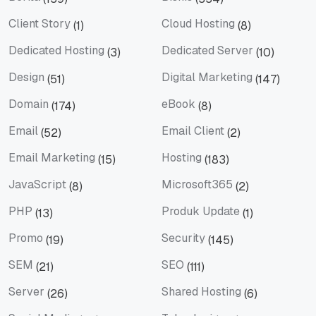
Berita
Bisnis
Client Story
Cloud Hosting
(1)
(8)
Client Story
Cloud Hosting
Dedicated Hosting
Dedicated Server
(3)
(10)
Dedicated Hosting
Dedicated Server
Design
Digital Marketing
(51)
(147)
Design
Digital Marketing
Domain
eBook
(174)
(8)
Domain
eBook
Email
Email Client
(52)
(2)
Email
Email Client
Email Marketing
Hosting
(15)
(183)
Email Marketing
Hosting
JavaScript
Microsoft365
(8)
(2)
JavaScript
Microsoft365
PHP
Produk Update
(13)
(1)
PHP
Produk Update
Promo
Security
(19)
(145)
Promo
Security
SEM
SEO
(21)
(111)
SEM
SEO
Server
Shared Hosting
(26)
(6)
Server
Shared Hosting