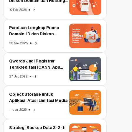
Diskon Domain dan Hosting
Qwords
10 Feb, 2026
6
Panduan Lengkap Promo
Domain .ID dan Diskon
Terbaru
20 Nov, 2025
6
Qwords Jadi Registrar
Terakreditasi ICANN, Apa
Untungnya?
27 Jul, 2022
3
Object Storage untuk
Aplikasi: Atasi Limitasi Media
11 Jun, 2026
4
Strategi Backup Data 3-2-1: