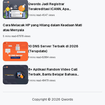
Qwords Jadi Registrar
Terakreditasi ICANN, Apa
Untungnya?
3 mins read
•
4547 views
Cara Melacak HP yang Hilang dalam Keadaan Mati
atau Menyala
5 mins read
•
67978 views
10 DNS Server Terbaik di 2026
(Terupdate)
8 mins read
•
62664 views
8+ Aplikasi Random Video Call
Terbaik, Bantu Belajar Bahasa
Asing!
6 mins read
•
49479 views
Copyright © 2026 Qwords