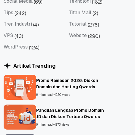
Social Media
Teknologi
(69)
(182)
Social Media
Teknologi
Tips
Titan Mail
(242)
(2)
Tips
Titan Mail
Tren Industri
Tutorial
(4)
(278)
Tren Industri
Tutorial
VPS
Website
(43)
(290)
VPS
Website
WordPress
(124)
WordPress
Artikel Trending
Promo Ramadan 2026: Diskon
Domain dan Hosting Qwords
6 mins read
•
4620 views
Panduan Lengkap Promo Domain
.ID dan Diskon Terbaru Qwords
6 mins read
•
4973 views