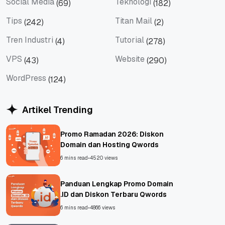
Social Media
Teknologi
(69)
(182)
Social Media
Teknologi
Tips
Titan Mail
(242)
(2)
Tips
Titan Mail
Tren Industri
Tutorial
(4)
(278)
Tren Industri
Tutorial
VPS
Website
(43)
(290)
VPS
Website
WordPress
(124)
WordPress
Artikel Trending
Promo Ramadan 2026: Diskon
Domain dan Hosting Qwords
6 mins read
•
4520 views
Panduan Lengkap Promo Domain
.ID dan Diskon Terbaru Qwords
6 mins read
•
4866 views