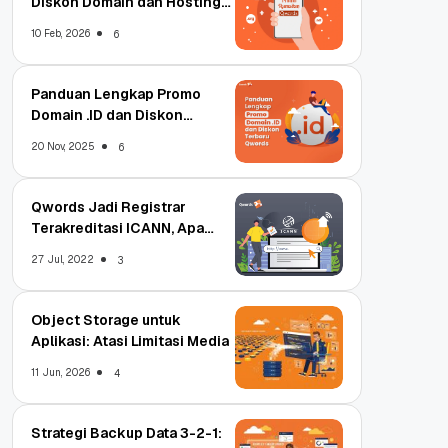
Diskon Domain dan Hosting
Qwords
10 Feb, 2026
6
Panduan Lengkap Promo
Domain .ID dan Diskon
Terbaru
20 Nov, 2025
6
Qwords Jadi Registrar
Terakreditasi ICANN, Apa
Untungnya?
27 Jul, 2022
3
Object Storage untuk
Aplikasi: Atasi Limitasi Media
11 Jun, 2026
4
Strategi Backup Data 3-2-1: