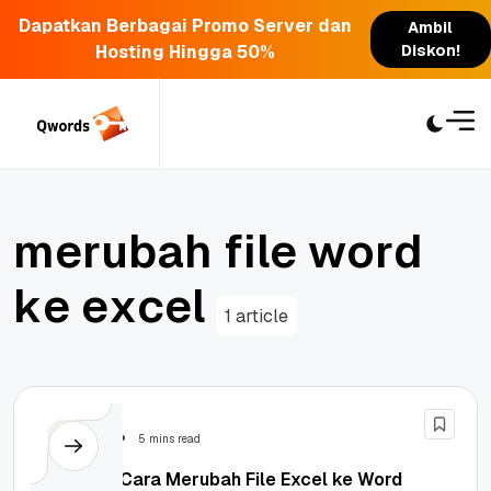
Dapatkan Berbagai Promo Server dan
Ambil
Hosting Hingga 50%
Diskon!
Skip
to
content
m
e
r
u
b
a
h
f
i
l
e
w
o
r
d
k
e
e
x
c
e
l
1 article
Tutorial
5 mins read
Tutorial Cara Merubah File Excel ke Word