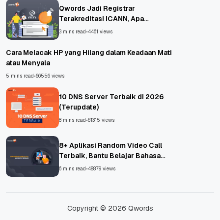
Qwords Jadi Registrar
Terakreditasi ICANN, Apa
Untungnya?
3 mins read
•
4461 views
Cara Melacak HP yang Hilang dalam Keadaan Mati
atau Menyala
5 mins read
•
66556 views
10 DNS Server Terbaik di 2026
(Terupdate)
8 mins read
•
61315 views
8+ Aplikasi Random Video Call
Terbaik, Bantu Belajar Bahasa
Asing!
6 mins read
•
48879 views
Copyright © 2026 Qwords