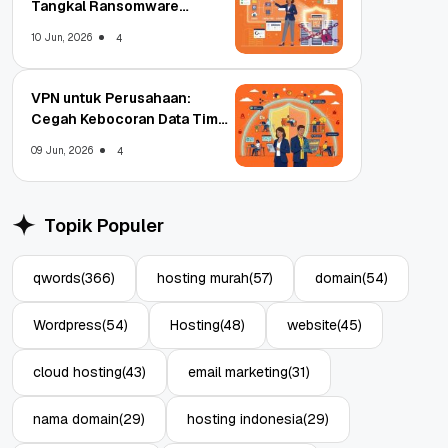
Tangkal Ransomware
Enterprise
10 Jun, 2026
4
VPN untuk Perusahaan:
Cegah Kebocoran Data Tim
WFA!
09 Jun, 2026
4
Topik Populer
qwords
(366)
hosting murah
(57)
domain
(54)
Wordpress
(54)
Hosting
(48)
website
(45)
cloud hosting
(43)
email marketing
(31)
nama domain
(29)
hosting indonesia
(29)