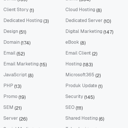
Berita
Bisnis
Client Story
Cloud Hosting
(1)
(8)
Client Story
Cloud Hosting
Dedicated Hosting
Dedicated Server
(3)
(10)
Dedicated Hosting
Dedicated Server
Design
Digital Marketing
(51)
(147)
Design
Digital Marketing
Domain
eBook
(174)
(8)
Domain
eBook
Email
Email Client
(52)
(2)
Email
Email Client
Email Marketing
Hosting
(15)
(183)
Email Marketing
Hosting
JavaScript
Microsoft365
(8)
(2)
JavaScript
Microsoft365
PHP
Produk Update
(13)
(1)
PHP
Produk Update
Promo
Security
(19)
(145)
Promo
Security
SEM
SEO
(21)
(111)
SEM
SEO
Server
Shared Hosting
(26)
(6)
Server
Shared Hosting