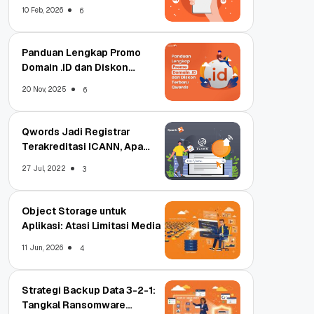
Qwords
10 Feb, 2026
6
Panduan Lengkap Promo
Domain .ID dan Diskon
Terbaru
20 Nov, 2025
6
Qwords Jadi Registrar
Terakreditasi ICANN, Apa
Untungnya?
27 Jul, 2022
3
Object Storage untuk
Aplikasi: Atasi Limitasi Media
11 Jun, 2026
4
Strategi Backup Data 3-2-1:
Tangkal Ransomware