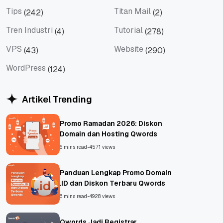
Social Media
Teknologi
Tips
Titan Mail
(242)
(2)
Tips
Titan Mail
Tren Industri
Tutorial
(4)
(278)
Tren Industri
Tutorial
VPS
Website
(43)
(290)
VPS
Website
WordPress
(124)
WordPress
Artikel Trending
Promo Ramadan 2026: Diskon
Domain dan Hosting Qwords
6 mins read
•
4571 views
Panduan Lengkap Promo Domain
.ID dan Diskon Terbaru Qwords
6 mins read
•
4928 views
Qwords Jadi Registrar