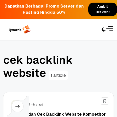
Dapatkan Berbagai Promo Server dan
Ambil
Hosting Hingga 50%
Diskon!
Skip
to
content
c
e
k
b
a
c
k
l
i
n
k
w
e
b
s
i
t
e
1 article
SEO
5 mins read
Cara Mudah Cek Backlink Website Kompetitor