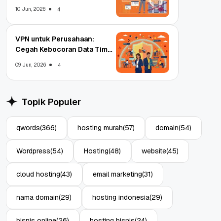
Enterprise
10 Jun, 2026
4
VPN untuk Perusahaan:
Cegah Kebocoran Data Tim
WFA!
09 Jun, 2026
4
Topik Populer
qwords
(366)
hosting murah
(57)
domain
(54)
Wordpress
(54)
Hosting
(48)
website
(45)
cloud hosting
(43)
email marketing
(31)
nama domain
(29)
hosting indonesia
(29)
bisnis online
(26)
hosting bisnis
(24)