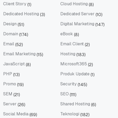
Client Story
Cloud Hosting
(1)
(8)
Client Story
Cloud Hosting
Dedicated Hosting
Dedicated Server
(3)
(10)
Dedicated Hosting
Dedicated Server
Design
Digital Marketing
(51)
(147)
Design
Digital Marketing
Domain
eBook
(174)
(8)
Domain
eBook
Email
Email Client
(52)
(2)
Email
Email Client
Email Marketing
Hosting
(15)
(183)
Email Marketing
Hosting
JavaScript
Microsoft365
(8)
(2)
JavaScript
Microsoft365
PHP
Produk Update
(13)
(1)
PHP
Produk Update
Promo
Security
(19)
(145)
Promo
Security
SEM
SEO
(21)
(111)
SEM
SEO
Server
Shared Hosting
(26)
(6)
Server
Shared Hosting
Social Media
Teknologi
(69)
(182)