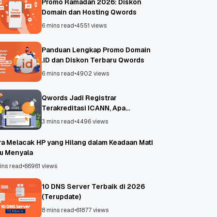
Promo Ramadan 2026: Diskon
Domain dan Hosting Qwords
6 mins read
•
4551 views
Panduan Lengkap Promo Domain
.ID dan Diskon Terbaru Qwords
6 mins read
•
4902 views
Qwords Jadi Registrar
Terakreditasi ICANN, Apa
Untungnya?
3 mins read
•
4496 views
ra Melacak HP yang Hilang dalam Keadaan Mati
au Menyala
ins read
•
66961 views
10 DNS Server Terbaik di 2026
(Terupdate)
8 mins read
•
61877 views