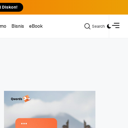
l Diskon!
omo
Bisnis
eBook
Search
Search
omo
Bisnis
eBook