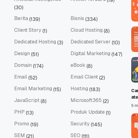
(19)
Artificial Intelligence
Artikel Terbaru
(30)
Berita
Bisnis
(139)
(334)
Berita
Bisnis
Client Story
Cloud Hosting
(1)
(8)
Client Story
Cloud Hosting
Dedicated Hosting
Dedicated Server
(3)
(10)
Dedicated Hosting
Dedicated Server
Design
Digital Marketing
(51)
(147)
Design
Digital Marketing
Domain
eBook
(174)
(8)
Domain
eBook
Email
Email Client
(52)
(2)
Email
Email Client
Email Marketing
Hosting
(15)
(183)
Ca
Email Marketing
Hosting
at
JavaScript
Microsoft365
(8)
(2)
JavaScript
Microsoft365
5 m
PHP
Produk Update
(13)
(1)
PHP
Produk Update
Promo
Security
(19)
(145)
Promo
Security
SEM
SEO
(21)
(111)