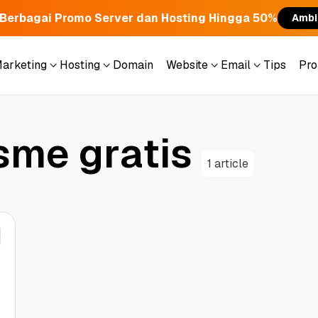
Berbagai Promo Server dan Hosting Hingga 50%
Ambi
Marketing
Hosting
Domain
Website
Email
Tips
Pr
Marketing
Hosting
Domain
Website
Email
Tips
Pr
s
m
e
g
r
a
t
i
s
1 article