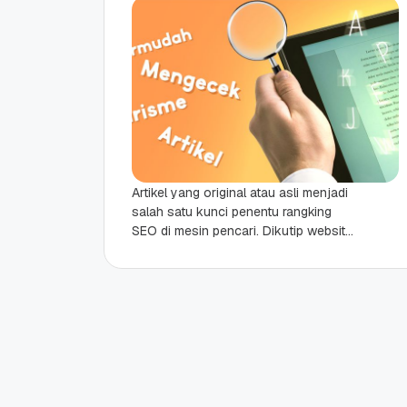
Artikel yang original atau asli menjadi
salah satu kunci penentu rangking
SEO di mesin pencari. Dikutip website
Statista.com tentang “Global market
share of search engine...