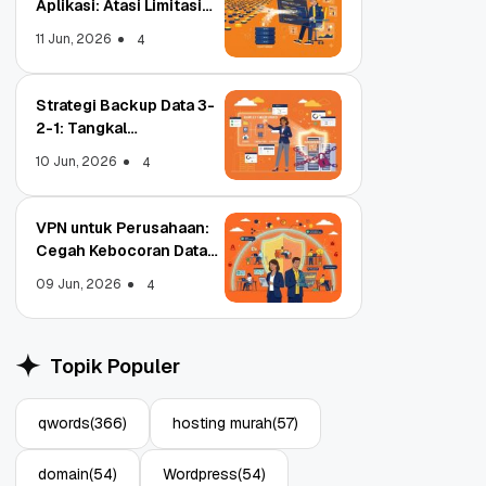
Aplikasi: Atasi Limitasi
Media
11 Jun, 2026
4
Strategi Backup Data 3-
2-1: Tangkal
Ransomware Enterprise
10 Jun, 2026
4
VPN untuk Perusahaan:
Cegah Kebocoran Data
Tim WFA!
09 Jun, 2026
4
Object Storage untuk
Stra
Aplikasi: Atasi Limitasi
1: T
Topik Populer
Media
Ente
11 Jun, 2026
10 Ju
4
qwords
(366)
hosting murah
(57)
domain
(54)
Wordpress
(54)