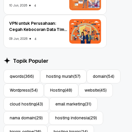
Enterprise
10 Jun, 2026
4
VPN untuk Perusahaan:
Cegah Kebocoran Data Tim
WFA!
09 Jun, 2026
4
Topik Populer
qwords
(366)
hosting murah
(57)
domain
(54)
Wordpress
(54)
Hosting
(48)
website
(45)
cloud hosting
(43)
email marketing
(31)
nama domain
(29)
hosting indonesia
(29)
bisnis online
(26)
hosting bisnis
(24)