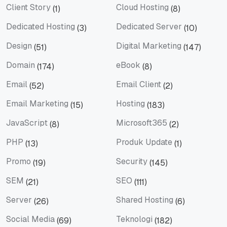
Client Story
Cloud Hosting
(1)
(8)
Client Story
Cloud Hosting
Dedicated Hosting
Dedicated Server
(3)
(10)
Dedicated Hosting
Dedicated Server
Design
Digital Marketing
(51)
(147)
Design
Digital Marketing
Domain
eBook
(174)
(8)
Domain
eBook
Email
Email Client
(52)
(2)
Email
Email Client
Email Marketing
Hosting
(15)
(183)
Email Marketing
Hosting
JavaScript
Microsoft365
(8)
(2)
JavaScript
Microsoft365
PHP
Produk Update
(13)
(1)
PHP
Produk Update
Promo
Security
(19)
(145)
Promo
Security
SEM
SEO
(21)
(111)
SEM
SEO
Server
Shared Hosting
(26)
(6)
Server
Shared Hosting
Social Media
Teknologi
(69)
(182)