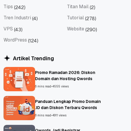
Social Media
Teknologi
Tips
Titan Mail
(242)
(2)
Tips
Titan Mail
Tren Industri
Tutorial
(4)
(278)
Tren Industri
Tutorial
VPS
Website
(43)
(290)
VPS
Website
WordPress
(124)
WordPress
Artikel Trending
Promo Ramadan 2026: Diskon
Domain dan Hosting Qwords
6 mins read
•
4555 views
Panduan Lengkap Promo Domain
.ID dan Diskon Terbaru Qwords
6 mins read
•
4911 views
Qwords Jadi Registrar