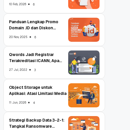
Qwords
10 Feb, 2026
6
Panduan Lengkap Promo
Domain .ID dan Diskon
Terbaru
20 Nov, 2025
6
Qwords Jadi Registrar
Terakreditasi ICANN, Apa
Untungnya?
27 Jul, 2022
3
Object Storage untuk
Aplikasi: Atasi Limitasi Media
11 Jun, 2026
4
Strategi Backup Data 3-2-1:
Tangkal Ransomware